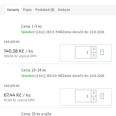
Varianty
Popis
Podobné (8)
Diskuze
Cena: 1-9 ks
Skladem
(2 ks)
| 283/1-9
Můžeme doručit do:
10.8.2026
145,89 Kč
Do 
140,38 Kč
/ ks
169,86 Kč včetně DPH
Cena: 10-24 ks
Skladem
(2 ks)
| 283/10-
Můžeme doručit do:
10.8.2026
145,89 Kč
Do 
67,44 Kč
/ ks
81,60 Kč včetně DPH
Cena: 25 ks a výše