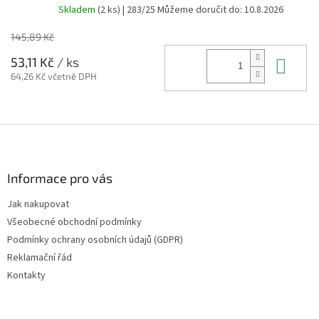
Skladem
(2 ks)
| 283/25
Můžeme doručit do:
10.8.2026
145,89 Kč
Do 
53,11 Kč
/ ks
64,26 Kč včetně DPH
Z
á
p
a
Informace pro vás
t
Jak nakupovat
í
Všeobecné obchodní podmínky
Podmínky ochrany osobních údajů (GDPR)
Reklamační řád
Kontakty