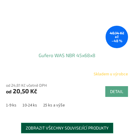
40,14 Kč
až
–48 %
Gufero WAS NBR 45x68x8
Skladem u výrobce
od 24,81 Kč včetně DPH
20,50 Kč
od
DETAIL
1-9 ks
10-24 ks
25 ks a výše
ZOBRAZIT VŠECHNY SOUVISEJÍCÍ PRODUKTY