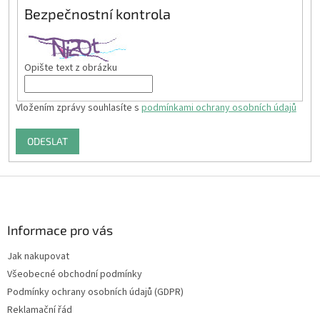
Bezpečnostní kontrola
Opište text z obrázku
Vložením zprávy souhlasíte s
podmínkami ochrany osobních údajů
ODESLAT
Z
á
p
a
Informace pro vás
t
Jak nakupovat
í
Všeobecné obchodní podmínky
Podmínky ochrany osobních údajů (GDPR)
Reklamační řád