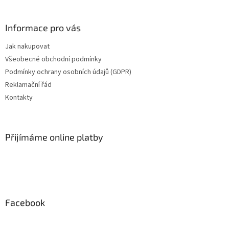
á
á
d
p
a
a
Informace pro vás
c
t
í
Jak nakupovat
í
p
Všeobecné obchodní podmínky
r
v
Podmínky ochrany osobních údajů (GDPR)
k
Reklamační řád
y
Kontakty
v
ý
p
i
Přijímáme online platby
s
u
Facebook