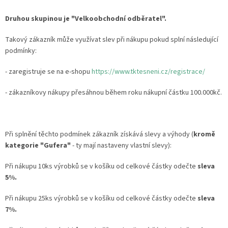
Druhou skupinou je "Velkoobchodní odběratel".
Takový zákazník může využívat slev při nákupu pokud splní následující
podmínky:
- zaregistruje se na e-shopu
https://www.tktesneni.cz/registrace/
- zákazníkovy nákupy přesáhnou během roku nákupní částku 100.000kč.
Při splnění těchto podmínek zákazník získává slevy a výhody (
kromě
kategorie "Gufera"
- ty mají nastaveny vlastní slevy):
Při nákupu 10ks výrobků se v košíku od celkové částky odečte
sleva
5%.
Při nákupu 25ks výrobků se v košíku od celkové částky odečte
sleva
7%.