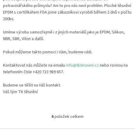
potravinářského průmyslu? Ani to pro nás není problém. Ploché těsnění
EPDM s certifikátem FDA jsme zákazníkovi vyrobili během 2 dnů v počtu
200ks.
Umíme výrobu samozřejmě i z jiných materiálů jako je EPDM, Silikon,
NBR, SBR, Viton a další.
Pokud můžeme takto pomoci i Vám, budeme rádi.
Kontaktovat nás můžete na emailu
info@tktesneni.cz
nebo rovnou na
telefonním čísle +420 723 989 657.
Budeme se těšit na Váš kontakt.
Váš tým TK těsnění
6
položek celkem
O
v
l
Z