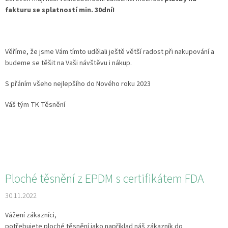
fakturu se splatností min. 30dní!
Věříme, že jsme Vám tímto udělali ještě větší radost při nakupování a
budeme se těšit na Vaši návštěvu i nákup.
S přáním všeho nejlepšího do Nového roku 2023
Váš tým TK Těsnění
Ploché těsnění z EPDM s certifikátem FDA
30.11.2022
Vážení zákazníci,
potřebujete ploché těsnění jako například náš zákazník do