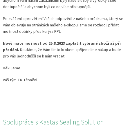
abychom Vám našim zákazníkům byly naše služby a výrobky stále
dostupnější a abychom byli co nejvíce přístupnější.
Po zvážení a prověření Vašich odpovědí z našeho průzkumu, který se
Vám objevuje na stránkách našeho e-shopu jsme se rozhodli přidat
možnost dobírky přes kurýra PPL.
Nově máte možnost od 25.8.2023 zaplatit vybrané zboží až při
předání.
Doufáme, že Vám tímto krokem zpříjemníme nákup a bude
pro Vás jednodušší se k nám vracet.
Děkujeme
Váš tým TK Těsnění
Spolupráce s Kastas Sealing Solution