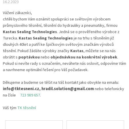
16.2.2023
Vážení zákazníci,
chtěli bychom Vám oznámit spolupráci se světovým výrobcem
průmyslového těsnění, těsnění do hydrauliky a pneumatiky, firmou
Kastas Sealing Technologies
. Jedná se o prověřeného výrobce z
Turecka.
Kastas Sealing Technologies
je na trhu s těsněním již
dlouhých 40let a patří ke špičkovým světovým značkám výrobců
těsnění. Pokud žádáte výrobky značky
Kastas
, můžete se na nás
obrátit s
poptávkou
nebo
objednávkou
na konkrétní výrobek
.
Pokud si nevíte rady s označením, neváhete nás oslovit, odpovíme Vám
a navrhneme optimální řešení pro Váš požadavek.
Děkujeme a budeme se těšit na Váš kontakt
jako obvykle na emailu:
info@tktesneni.cz, hradil.solution@gmail.com
nebo telefonicky
na čísle
723 989 657
.
Váš tým
TK těsnění