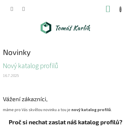
Přejít
NÁKUP
na
obsah
KOŠÍK
Novinky
V
Nový katalog profilů
ý
16.7.2025
p
i
s
č
Vážení zákazníci,
l
á
máme pro Vás skvělou novinku a tou je
nový katalog profilů
.
n
Proč si nechat zaslat náš katalog profilů?
k
ů