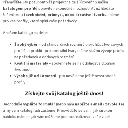
Přemýšlíte, jak posunout váš projekt na další úroveň? S naším
katalogem profilů
objevíte nekonečné možnosti! Ať už hledáte
řešení pro
stavebnictví, průmysl, nebo kreativní tvorbu
, máme
pro vás profily, které splní vaše požadavky.
V našem katalogu najdete:
Široký výběr
– od standardních rozměrů u-profilů, čtvercových
profilů, o-profilů - pro speciální tvary máme službu vývoje profilu
na požadavek a dodaných rozměrů.
Kvalitní materiály
– spolehněte se na odolnost a dlouhou
životnost.
Výroba již od 10 metrů
- pro nové nebo ještě nevyrobené
profily
Získejte svůj katalog ještě dnes!
Jednoduše
vyplňte formulář
(nebo nám
napište e-mail
/
zavolejte
)
a my vám katalog rádi zašleme. Přesvědčte se sami, jak širokou
nabídku máme a jak vám můžeme pomoci realizovat vaše vize!