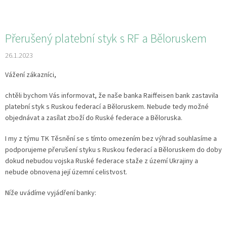
Přerušený platební styk s RF a Běloruskem
26.1.2023
Vážení zákazníci,
chtěli bychom Vás informovat, že naše banka Raiffeisen bank zastavila
platební styk s Ruskou federací a Běloruskem. Nebude tedy možné
objednávat a zasílat zboží do Ruské federace a Běloruska.
I my z týmu TK Těsnění se s tímto omezením bez výhrad souhlasíme a
podporujeme přerušení styku s Ruskou federací a Běloruskem do doby
dokud nebudou vojska Ruské federace staže z území Ukrajiny a
nebude obnovena její územní celistvost.
Níže uvádíme vyjádření banky: