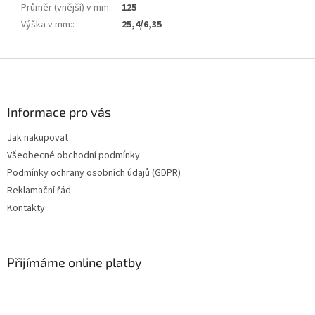
Průměr (vnější) v mm:
:
125
Výška v mm:
:
25,4/6,35
Z
á
p
a
Informace pro vás
t
Jak nakupovat
í
Všeobecné obchodní podmínky
Podmínky ochrany osobních údajů (GDPR)
Reklamační řád
Kontakty
Přijímáme online platby