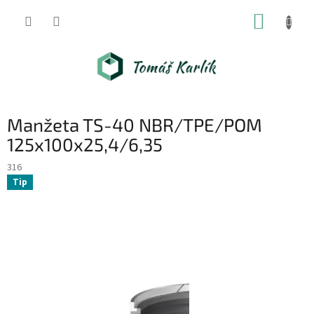
Přejít
NÁKUP
na
obsah
KOŠÍK
Manžeta TS-40 NBR/TPE/POM
125x100x25,4/6,35
316
Tip