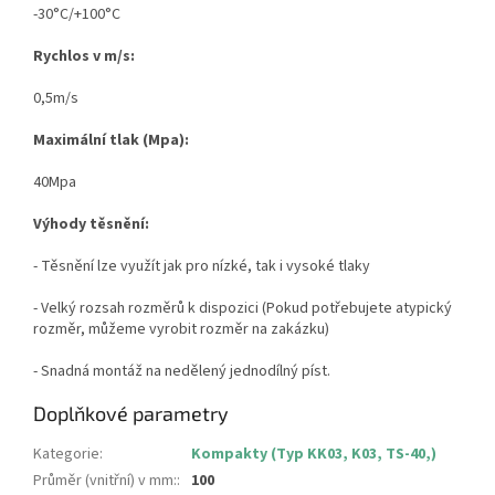
-30°C/+100°C
Rychlos v m/s:
0,5m/s
Maximální tlak (Mpa):
40Mpa
Výhody těsnění:
- Těsnění lze využít jak pro nízké, tak i vysoké tlaky
- Velký rozsah rozměrů k dispozici (Pokud potřebujete atypický
rozměr, můžeme vyrobit rozměr na zakázku)
- Snadná montáž na nedělený jednodílný píst.
Doplňkové parametry
Kategorie
:
Kompakty (Typ KK03, K03, TS-40,)
Průměr (vnitřní) v mm:
:
100