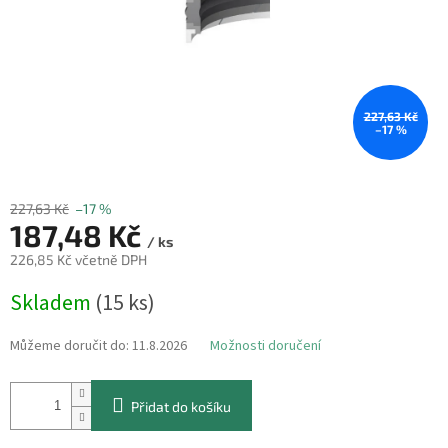
227,63 Kč
–17 %
227,63 Kč
–17 %
187,48 Kč
/ ks
226,85 Kč včetně DPH
Měrná
Skladem
(15 ks)
cena:
Můžeme doručit do:
11.8.2026
Možnosti doručení
Přidat do košíku