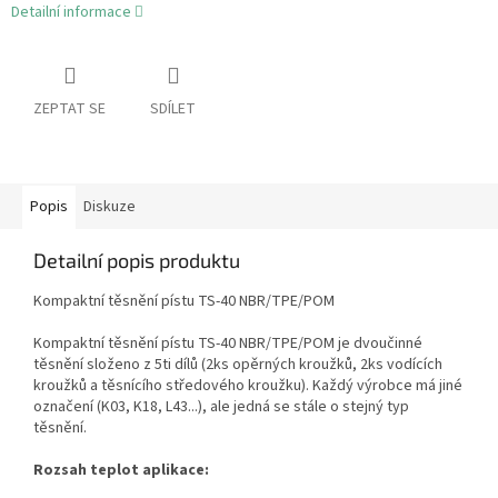
Detailní informace
ZEPTAT SE
SDÍLET
Popis
Diskuze
Detailní popis produktu
Kompaktní těsnění pístu TS-40 NBR/TPE/POM
Kompaktní těsnění pístu TS-40 NBR/TPE/POM je dvoučinné
těsnění složeno z 5ti dílů (2ks opěrných kroužků, 2ks vodících
kroužků a těsnícího středového kroužku). Každý výrobce má jiné
označení (K03, K18, L43...), ale jedná se stále o stejný typ
těsnění.
Rozsah teplot aplikace: