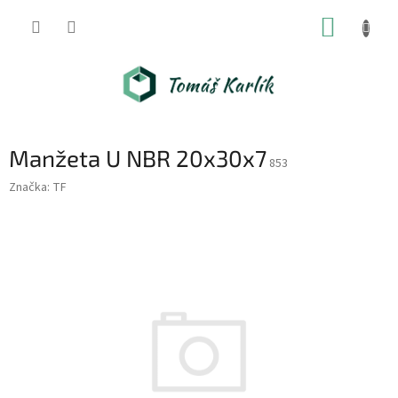
Přejít
NÁKUP
na
obsah
KOŠÍK
Manžeta U NBR 20x30x7
853
Značka:
TF