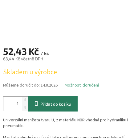
52,43 Kč
/ ks
63,44 Kč včetně DPH
Měrná
Skladem u výrobce
cena:
Můžeme doručit do:
14.8.2026
Možnosti doručení
Přidat do košíku
Univerzální manžeta tvaru U, z materiálu NBR vhodná pro hydrauliku i
pneumatiku
Manžeta vhodná na nízké tlaky s výbornou mechanickou odolností