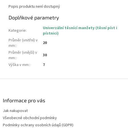
Popis produktu není dostupný
Doplňkové parametry
Univerzální těsnící manžety (těsní píst i
Kategorie
:
pístnici)
Průměr (vnitřní) v
20
mm:
:
Průměr (vnější) v
30
mm:
:
Výška v mm:
:
7
Z
á
p
a
Informace pro vás
t
Jak nakupovat
í
Všeobecné obchodní podmínky
Podmínky ochrany osobních údajů (GDPR)