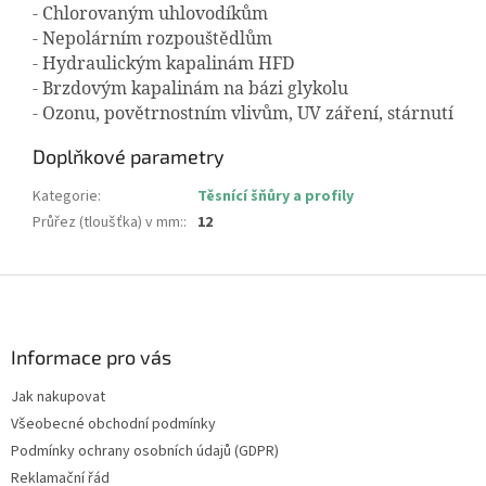
- Chlorovaným uhlovodíkům
- Nepolárním rozpouštědlům
- Hydraulickým kapalinám HFD
- Brzdovým kapalinám na bázi glykolu
- Ozonu, povětrnostním vlivům, UV záření, stárnutí
Doplňkové parametry
Kategorie
:
Těsnící šňůry a profily
Průřez (tloušťka) v mm:
:
12
Z
á
p
a
Informace pro vás
t
Jak nakupovat
í
Všeobecné obchodní podmínky
Podmínky ochrany osobních údajů (GDPR)
Reklamační řád