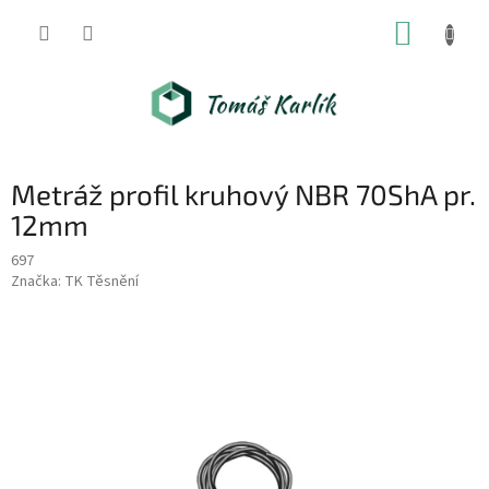
Přejít
NÁKUP
na
obsah
KOŠÍK
Metráž profil kruhový NBR 70ShA pr.
12mm
697
Značka:
TK Těsnění