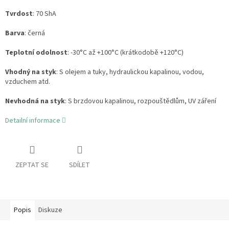
Tvrdost
: 70 ShA
Barva
: černá
Teplotní odolnost
: -30°C až +100°C (krátkodobě +120°C)
Vhodný na styk
: S olejem a tuky, hydraulickou kapalinou, vodou,
vzduchem atd.
Nevhodná na styk
: S brzdovou kapalinou, rozpouštědlům, UV záření
Detailní informace
ZEPTAT SE
SDÍLET
Popis
Diskuze