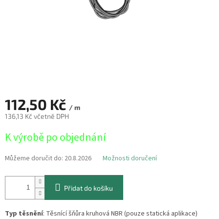
112,50 Kč
/ m
136,13 Kč včetně DPH
Měrná
K výrobě po objednání
cena:
Můžeme doručit do:
20.8.2026
Možnosti doručení
Přidat do košíku
Typ těsnění
: Těsnící šňůra kruhová NBR (pouze statická aplikace)