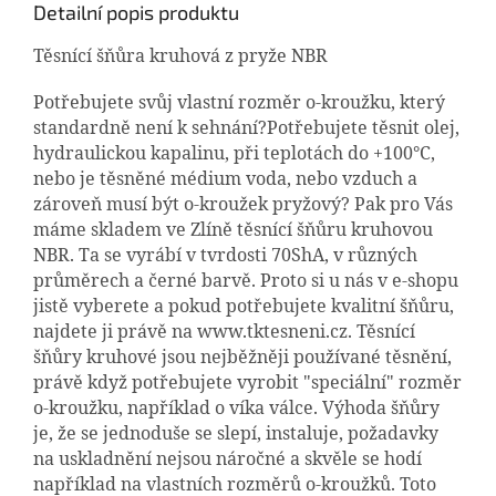
Detailní popis produktu
Těsnící šňůra kruhová z pryže NBR
Potřebujete svůj vlastní rozměr o-kroužku, který
standardně není k sehnání?Potřebujete těsnit olej,
hydraulickou kapalinu, při teplotách do +100°C,
nebo je těsněné médium voda, nebo vzduch a
zároveň musí být o-kroužek pryžový? Pak pro Vás
máme skladem ve Zlíně těsnící šňůru kruhovou
NBR. Ta se vyrábí v tvrdosti 70ShA, v různých
průměrech a černé barvě. Proto si u nás v e-shopu
jistě vyberete a pokud potřebujete kvalitní šňůru,
najdete ji právě na www.tktesneni.cz. Těsnící
šňůry kruhové jsou nejběžněji používané těsnění,
právě když potřebujete vyrobit "speciální" rozměr
o-kroužku, například o víka válce. Výhoda šňůry
je, že se jednoduše se slepí, instaluje, požadavky
na uskladnění nejsou náročné a skvěle se hodí
například na vlastních rozměrů o-kroužků. Toto