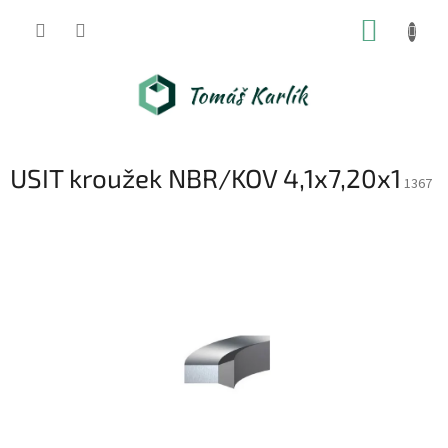
Přejít
NÁKUP
na
obsah
KOŠÍK
USIT kroužek NBR/KOV 4,1x7,20x1
1367