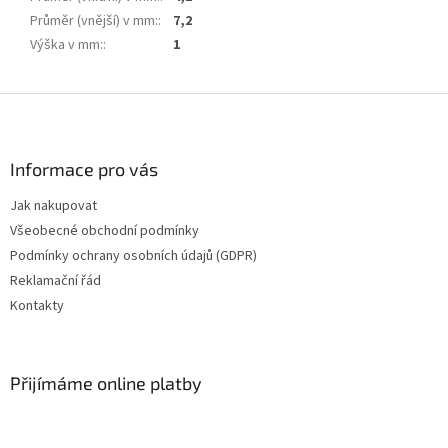
Průměr (vnější) v mm:
:
7,2
Výška v mm:
:
1
Z
á
p
a
Informace pro vás
t
Jak nakupovat
í
Všeobecné obchodní podmínky
Podmínky ochrany osobních údajů (GDPR)
Reklamační řád
Kontakty
Přijímáme online platby