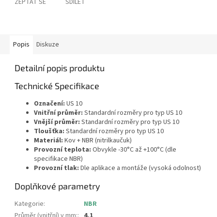
ZEPTAT SE
SDÍLET
Popis
Diskuze
Detailní popis produktu
Technické Specifikace
Označení:
US 10
Vnitřní průměr:
Standardní rozměry pro typ US 10
Vnější průměr:
Standardní rozměry pro typ US 10
Tloušťka:
Standardní rozměry pro typ US 10
Materiál:
Kov + NBR (nitrilkaučuk)
Provozní teplota:
Obvykle -30°C až +100°C (dle
specifikace NBR)
Provozní tlak:
Dle aplikace a montáže (vysoká odolnost)
Doplňkové parametry
Kategorie
:
NBR
Průměr (vnitřní) v mm:
:
4,1