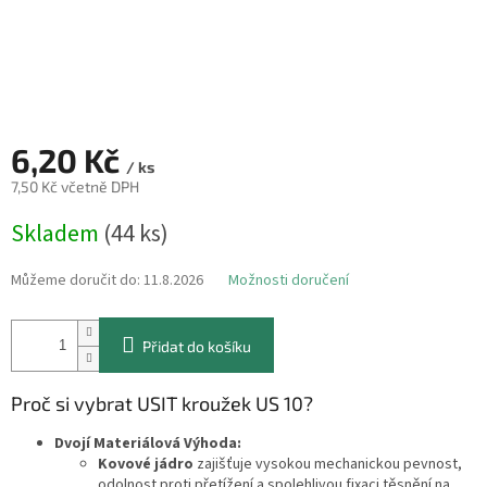
6,20 Kč
/ ks
7,50 Kč včetně DPH
Měrná
Skladem
(44 ks)
cena:
Můžeme doručit do:
11.8.2026
Možnosti doručení
Přidat do košíku
Proč si vybrat USIT kroužek US 10?
Dvojí Materiálová Výhoda:
Kovové jádro
zajišťuje vysokou mechanickou pevnost,
odolnost proti přetížení a spolehlivou fixaci těsnění na