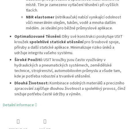
místě. Tím je zamezeno vytlačení těsnění i při vyšších
tlacích.
NBR elastomer
(nitrilkaučuk) nabízí vynikající odolnost
vůči minerálním olejům, tukům, vodě a mnoha dalším
médiím. Je ideální pro běžné průmyslové aplikace.
Optimalizované Těsnění:
Díky své konstrukci poskytuje USIT
kroužek
spolehlivé statické utěsnění
pro šroubové spoje,
příruby a další statické aplikace. Minimalizuje riziko úniků a
udržuje integritu vašeho systému.
Široké Použití:
USIT kroužky jsou často využívány v
hydraulických a pneumatických systémech, zemědělské
technice, strojírenství, automobilovém průmyslu a všude tam,
kde je potřeba robustní a trvanlivé utěsnění.
Dlouhá Životnost:
Kombinace odolných materiálů a precizního
zpracování zajišťuje dlouhou životnost a spolehlivý provoz, čímž
snižuje potřebu časté údržby a výměn.
Detailní informace