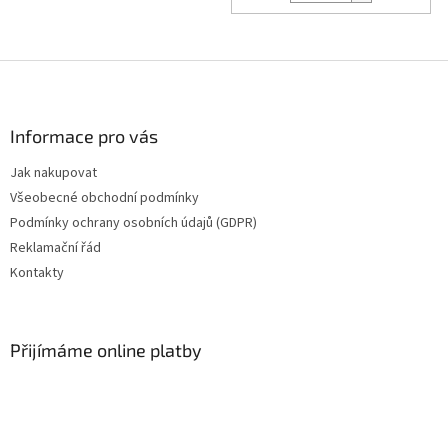
Z
á
p
a
Informace pro vás
t
Jak nakupovat
í
Všeobecné obchodní podmínky
Podmínky ochrany osobních údajů (GDPR)
Reklamační řád
Kontakty
Přijímáme online platby