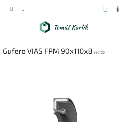
Přejít
NÁKUP
na
obsah
KOŠÍK
Gufero VIAS FPM 90x110x8
996/25