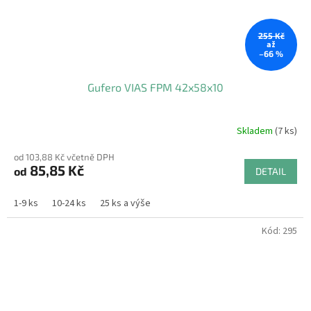
255 Kč
až
–66 %
Gufero VIAS FPM 42x58x10
Skladem
(7 ks)
od 103,88 Kč včetně DPH
85,85 Kč
od
DETAIL
1-9 ks
10-24 ks
25 ks a výše
Kód:
295