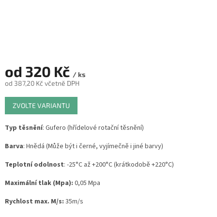
od
320 Kč
/ ks
od
387,20 Kč
včetně DPH
Měrná
ZVOLTE VARIANTU
cena:
Typ těsnění
: Gufero (hřídelové rotační těsnění)
Barva
: Hnědá (Může být i černé, vyjímečně i jiné barvy)
Teplotní odolnost
: -25°C až +200°C (krátkodobě +220°C)
Maximální tlak (Mpa):
0,05 Mpa
Rychlost max. M/s:
35m/s