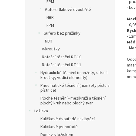
FPM
- pru
- ko
Gufero tlakové dvoubřité
NBR
Maxi
- 0,0
FPM
Rych
Gufero bez pružinky
- 12
NBR
Médi
- Maz
V-kroužky
Rotační těsnění RT-10
Odoln
Rotační těsnění RT-11
mazi
kompa
Hydraulické těsnění (manžety, stírací
nemě
kroužky, vodící elementy)
Pneumatické těsnění (manžety pístu a
pístnice)
Ploché těsnění - mezikruží a těsnění
plochý kruh nebo plochý tvar
Ložiska
Kuličkové dvouřadé naklápěcí
Kuličkové jednořadé
Domky s ložiskem