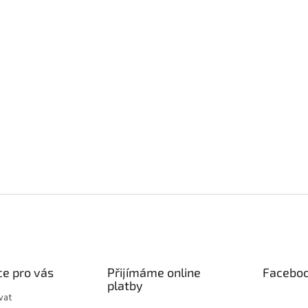
e pro vás
Přijímáme online
Facebo
platby
vat