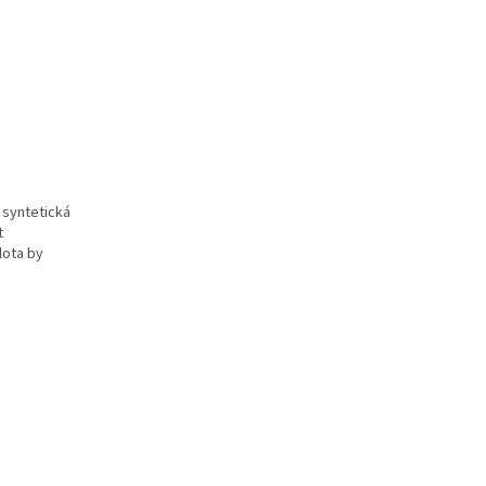
 syntetická
t
lota by