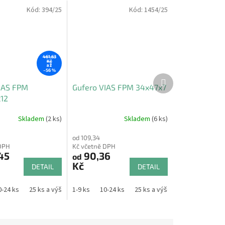
Kód:
394/25
Kód:
1454/25
461,63
Kč
až
–56 %
Další
produkt
IAS FPM
Gufero VIAS FPM 34x47x7
12
Skladem
(2 ks)
Skladem
(6 ks)
od 109,34
DPH
Kč včetně DPH
45
90,36
od
Kč
DETAIL
DETAIL
0-24 ks
25 ks a výše
1-9 ks
10-24 ks
25 ks a výše