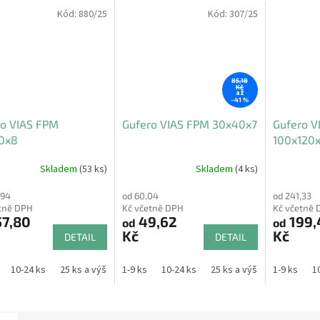
Kód:
880/25
Kód:
307/25
85,18
Kč
až
–41 %
ro VIAS FPM
Gufero VIAS FPM 30x40x7
Gufero V
0x8
100x120x
Skladem
(53 ks)
Skladem
(4 ks)
,94
od 60,04
od 241,33
tně DPH
Kč včetně DPH
Kč včetně 
57,80
49,62
199,
od
od
Kč
Kč
DETAIL
DETAIL
10-24 ks
25 ks a výše
1-9 ks
10-24 ks
25 ks a výše
1-9 ks
1