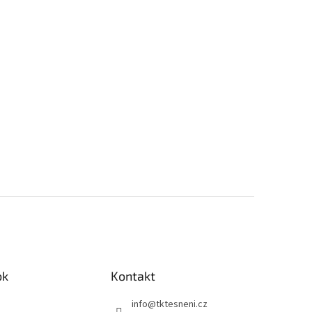
ok
Kontakt
info
@
tktesneni.cz