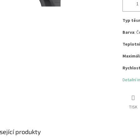
Typ těs
Barva
: Č
Teplotn
Maximáln
Rychlost
Detailní 
TISK
sející produkty