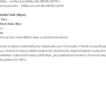
žinka – ocelová pružinka dle DIN EN 10270-1
vové pouzdro – Uhlíková ocel dle DIN EN 10139
mální tlak (Mpa):
5 Mpa
lost max. M/s:
m/s
a:
iva na bázi minerálních oleju a syntetická maziva
osti a slabiny materiálů jsou stejné jako pro O-kroužky. Pokud se používají
va, u kterých nejsou žádné empirické zkušenosti, doporučujeme vyzkouše
tibilitu v laboratoři nebo ještě lépe, při praktických testech. Provozní tep
la překročit +80°C.