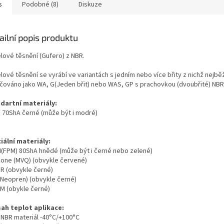
s
Podobné (8)
Diskuze
ailní popis produktu
elové těsnění (Gufero) z NBR.
lové těsnění se vyrábí ve variantách s jedním nebo více břity z nichž nejběž
čováno jako WA, G(Jeden břit) nebo WAS, GP s prachovkou (dvoubřité) NBR
dartní materiály:
R 70ShA černé (může být i modré)
iální materiály:
M(FPM) 80ShA hnědé (může být i černé nebo zelené)
ikone (MVQ) (obvykle červené)
BR (obvykle černé)
 (Neopren) (obvykle černé)
DM (obykle černé)
ah teplot aplikace:
o NBR materiál -40°C/+100°C