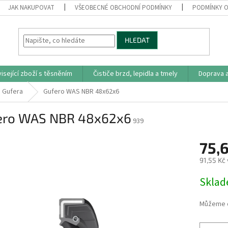
JAK NAKUPOVAT
VŠEOBECNÉ OBCHODNÍ PODMÍNKY
PODMÍNKY O
HLEDAT
isející zboží s těsněním
Čističe brzd, lepidla a tmely
Doprava a
Gufera
Gufero WAS NBR 48x62x6
ero WAS NBR 48x62x6
939
75,
91,55 Kč
Měrná
Skla
cena:
Můžeme d