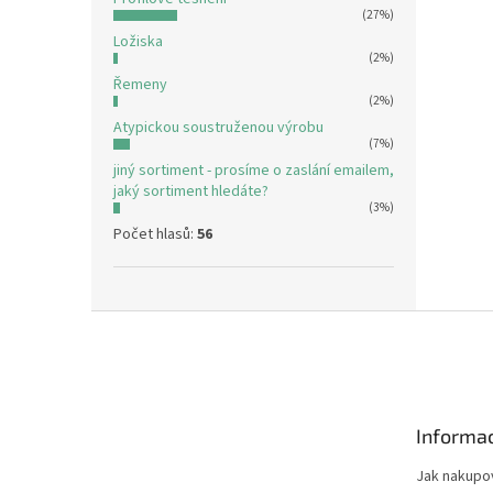
(27%)
Ložiska
(2%)
Řemeny
(2%)
Atypickou soustruženou výrobu
(7%)
jiný sortiment - prosíme o zaslání emailem,
jaký sortiment hledáte?
(3%)
Počet hlasů:
56
Z
á
p
a
t
Informac
í
Jak nakupo