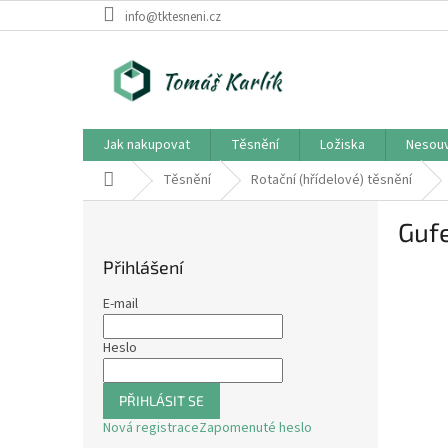
Přejít
info@tktesneni.cz
na
obsah
Jak nakupovat
Těsnění
Ložiska
Nesouv
Domů
Těsnění
Rotační (hřídelové) těsnění
P
Guf
o
s
Přihlášení
t
r
E-mail
a
n
Heslo
n
í
PŘIHLÁSIT SE
p
Nová registrace
Zapomenuté heslo
a