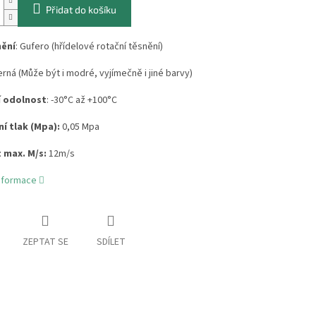
Přidat do košíku
nění
: Gufero (hřídelové rotační těsnění)
erná (Může být i modré, vyjímečně i jiné barvy)
í odolnost
: -30°C až +100°C
í tlak (Mpa):
0,05 Mpa
 max. M/s:
12m/s
informace
ZEPTAT SE
SDÍLET