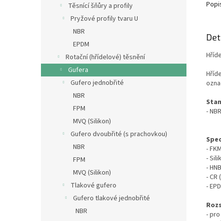
Popi
Těsnící šňůry a profily
Pryžové profily tvaru U
NBR
Det
EPDM
Hříd
Rotační (hřídelové) těsnění
Gufera
Hříde
Gufero jednobřité
ozna
NBR
Stan
FPM
- NB
MVQ (Silikon)
Gufero dvoubřité (s prachovkou)
Spec
NBR
- FK
- Sil
FPM
- HN
MVQ (Silikon)
- CR
Tlakové gufero
- EP
Gufero tlakové jednobřité
Rozs
NBR
- pr