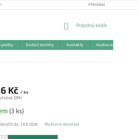
CHRANY OSOBNÍCH ÚDAJŮ (GDPR)
REKLAMAČNÍ ŘÁD
Přihlášení
KONTAKTY
NÁKUPNÍ
Prázdný košík
KOŠÍK
 platby
Dodací termíny
Kontakty
Hodnocení obchodu
66 Kč
/ ks
 včetně DPH
dem
(3 ks)
oručit do:
10.8.2026
Možnosti doručení