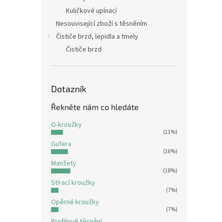
Kuličkové upínací
Nesouvisející zboží s těsněním
Čističe brzd, lepidla a tmely
Čističe brzd
Dotazník
Řekněte nám co hledáte
O-kroužky
(11%)
Gufera
(16%)
Manžety
(18%)
Stírací kroužky
(7%)
Opěrné kroužky
(7%)
Profilové těsnění