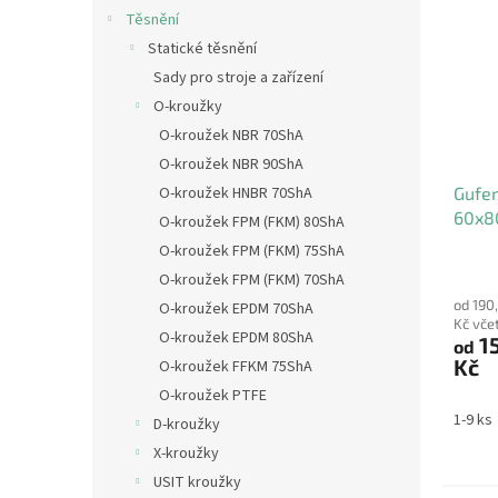
Těsnění
Statické těsnění
Sady pro stroje a zařízení
O-kroužky
O-kroužek NBR 70ShA
O-kroužek NBR 90ShA
O-kroužek HNBR 70ShA
Gufe
60x8
O-kroužek FPM (FKM) 80ShA
O-kroužek FPM (FKM) 75ShA
O-kroužek FPM (FKM) 70ShA
od 190
O-kroužek EPDM 70ShA
Kč vče
O-kroužek EPDM 80ShA
1
od
Kč
O-kroužek FFKM 75ShA
O-kroužek PTFE
1-9 ks
D-kroužky
X-kroužky
USIT kroužky