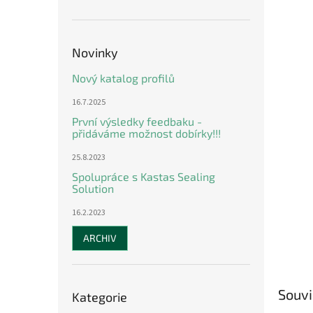
n
e
l
Novinky
Nový katalog profilů
16.7.2025
První výsledky feedbaku -
přidáváme možnost dobírky!!!
25.8.2023
Spolupráce s Kastas Sealing
Solution
16.2.2023
ARCHIV
Přeskočit
Souvi
Kategorie
kategorie