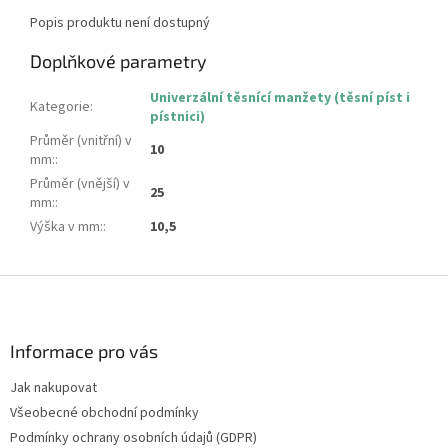
Popis produktu není dostupný
Doplňkové parametry
Univerzální těsnící manžety (těsní píst i
Kategorie
:
pístnici)
Průměr (vnitřní) v
10
mm:
:
Průměr (vnější) v
25
mm:
:
Výška v mm:
:
10,5
Z
á
p
a
Informace pro vás
t
Jak nakupovat
í
Všeobecné obchodní podmínky
Podmínky ochrany osobních údajů (GDPR)