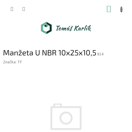
Přejít
NÁKUP
na
obsah
KOŠÍK
Manžeta U NBR 10x25x10,5
814
Značka:
TF