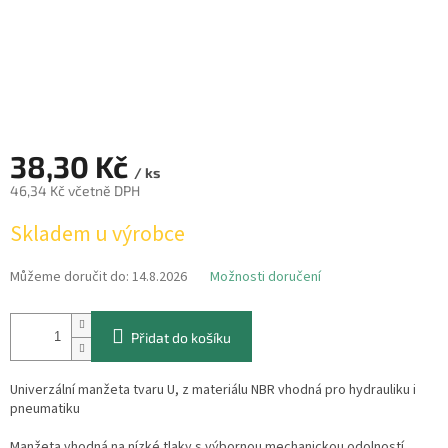
38,30 Kč
/ ks
46,34 Kč včetně DPH
Měrná
Skladem u výrobce
cena:
Můžeme doručit do:
14.8.2026
Možnosti doručení
Přidat do košíku
Univerzální manžeta tvaru U, z materiálu NBR vhodná pro hydrauliku i
pneumatiku
Manžeta vhodná na nízké tlaky s výbornou mechanickou odolností