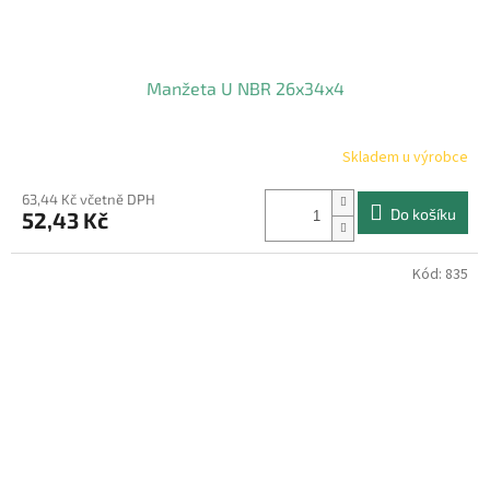
Manžeta U NBR 26x34x4
Skladem u výrobce
63,44 Kč včetně DPH
Do košíku
52,43 Kč
Kód:
835