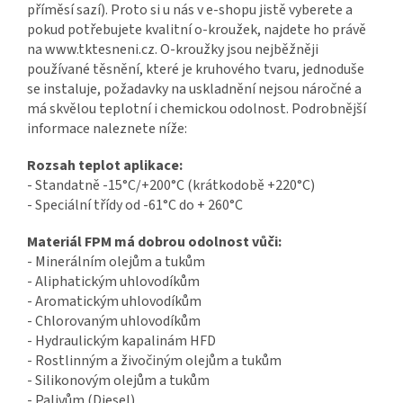
příměsí sazí). Proto si u nás v e-shopu jistě vyberete a
pokud potřebujete kvalitní o-kroužek, najdete ho právě
na www.tktesneni.cz. O-kroužky jsou nejběžněji
používané těsnění, které je kruhového tvaru, jednoduše
se instaluje, požadavky na uskladnění nejsou náročné a
má skvělou teplotní i chemickou odolnost. Podrobnější
informace naleznete níže:
Rozsah teplot aplikace:
- Standatně -15°C/+200°C (krátkodobě +220°C)
- Speciální třídy od -61°C do + 260°C
Materiál FPM má dobrou odolnost vůči:
- Minerálním olejům a tukům
- Aliphatickým uhlovodíkům
- Aromatickým uhlovodíkům
- Chlorovaným uhlovodíkům
- Hydraulickým kapalinám HFD
- Rostlinným a živočiným olejům a tukům
- Silikonovým olejům a tukům
- Palivům (Diesel)