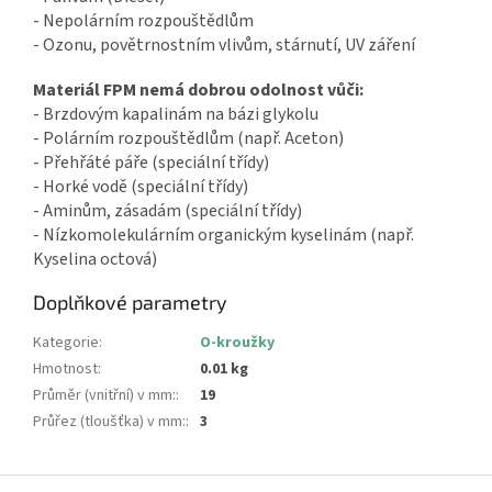
- Nepolárním rozpouštědlům
- Ozonu, povětrnostním vlivům, stárnutí, UV záření
Materiál FPM nemá dobrou odolnost vůči:
- Brzdovým kapalinám na bázi glykolu
- Polárním rozpouštědlům (např. Aceton)
- Přehřáté páře (speciální třídy)
- Horké vodě (speciální třídy)
- Aminům, zásadám (speciální třídy)
- Nízkomolekulárním organickým kyselinám (např.
Kyselina octová)
Doplňkové parametry
Kategorie
:
O-kroužky
Hmotnost
:
0.01 kg
Průměr (vnitřní) v mm:
:
19
Průřez (tloušťka) v mm:
:
3
Z