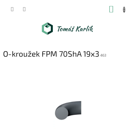
Přejít
NÁKUP
na
obsah
KOŠÍK
O-kroužek FPM 70ShA 19x3
463