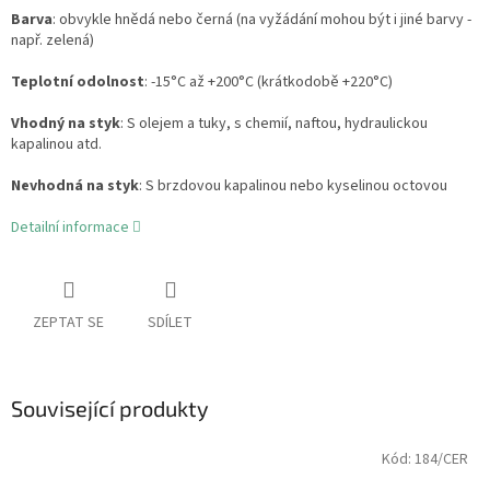
Barva
: obvykle hnědá nebo černá (na vyžádání mohou být i jiné barvy -
např. zelená)
Teplotní odolnost
: -15°C až +200°C (krátkodobě +220°C)
Vhodný na styk
: S olejem a tuky, s chemií, naftou, hydraulickou
kapalinou atd.
Nevhodná na styk
: S brzdovou kapalinou nebo kyselinou octovou
Detailní informace
ZEPTAT SE
SDÍLET
Související produkty
Kód:
184/CER