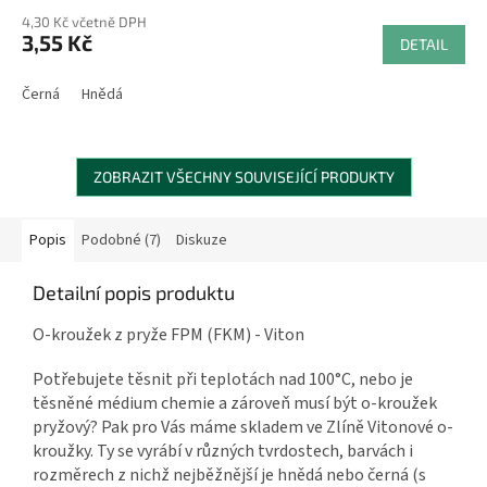
4,30 Kč včetně DPH
3,55 Kč
DETAIL
Černá
Hnědá
ZOBRAZIT VŠECHNY SOUVISEJÍCÍ PRODUKTY
Popis
Podobné (7)
Diskuze
Detailní popis produktu
O-kroužek z pryže FPM (FKM) - Viton
Potřebujete těsnit při teplotách nad 100°C, nebo je
těsněné médium chemie a zároveň musí být o-kroužek
pryžový? Pak pro Vás máme skladem ve Zlíně Vitonové o-
kroužky. Ty se vyrábí v různých tvrdostech, barvách i
rozměrech z nichž nejběžnější je hnědá nebo černá (s