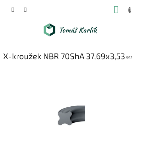
Přejít
NÁKUP
na
obsah
KOŠÍK
X-kroužek NBR 70ShA 37,69x3,53
993