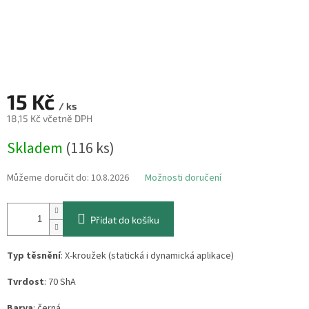
15 Kč
/ ks
18,15 Kč včetně DPH
Měrná
Skladem
(116 ks)
cena:
Můžeme doručit do:
10.8.2026
Možnosti doručení
Přidat do košíku
Typ těsnění
: X-kroužek (statická i dynamická aplikace)
Tvrdost
: 70 ShA
Barva
: černá