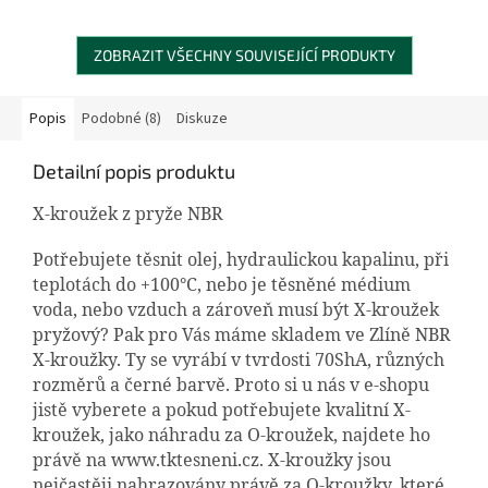
ZOBRAZIT VŠECHNY SOUVISEJÍCÍ PRODUKTY
Popis
Podobné (8)
Diskuze
Detailní popis produktu
X-kroužek z pryže NBR
Potřebujete těsnit olej, hydraulickou kapalinu, při
teplotách do +100°C, nebo je těsněné médium
voda, nebo vzduch a zároveň musí být X-kroužek
pryžový? Pak pro Vás máme skladem ve Zlíně NBR
X-kroužky. Ty se vyrábí v tvrdosti 70ShA, různých
rozměrů a černé barvě. Proto si u nás v e-shopu
jistě vyberete a pokud potřebujete kvalitní X-
kroužek, jako náhradu za O-kroužek, najdete ho
právě na www.tktesneni.cz. X-kroužky jsou
nejčastěji nahrazovány právě za O-kroužky, které