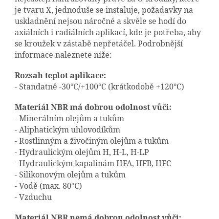
je tvaru X, jednoduše se instaluje, požadavky na
uskladnění nejsou náročné a skvěle se hodí do
axiálních i radiálních aplikací, kde je potřeba, aby
se kroužek v zástabě nepřetáčel. Podrobnější
informace naleznete níže:
Rozsah teplot aplikace:
- Standatně -30°C/+100°C (krátkodobě +120°C)
Materiál NBR má dobrou odolnost vůči:
- Minerálním olejům a tukům
- Aliphatickým uhlovodíkům
- Rostlinným a živočiným olejům a tukům
- Hydraulickým olejům H, H-L, H-LP
- Hydraulickým kapalinám HFA, HFB, HFC
- Silikonovým olejům a tukům
- Vodě (max. 80°C)
- Vzduchu
Materiál NBR nemá dobrou odolnost vůči: