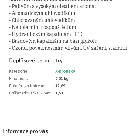
- Palivům s vysokým obsahem aromat
- Aromatickým uhlovodíkům
- Chlorovaným uhlovodíkům
- Nepolárním rozpouštědlům
- Hydraulickým kapalinám HFD
- Brzdovým kapalinám na bázi glykolu
- Ozonu, povětrnostním vlivům, UV záření, stárnutí
Doplňkové parametry
Kategorie
:
X-kroužky
Hmotnost
:
0.01 kg
Průměr (vnitřní) v mm:
:
37,69
Průřez (tloušťka) v mm:
:
3,53
Z
á
p
a
Informace pro vás