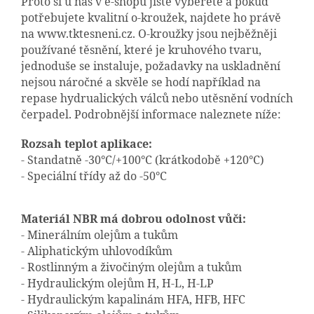
Proto si u nás v e-shopu jistě vyberete a pokud
potřebujete kvalitní o-kroužek, najdete ho právě
na www.tktesneni.cz. O-kroužky jsou nejběžněji
používané těsnění, které je kruhového tvaru,
jednoduše se instaluje, požadavky na uskladnění
nejsou náročné a skvěle se hodí například na
repase hydrualických válců nebo utěsnění vodních
čerpadel. Podrobnější informace naleznete níže:
Rozsah teplot aplikace:
- Standatně -30°C/+100°C (krátkodobě +120°C)
- Speciální třídy až do -50°C
Materiál NBR má dobrou odolnost vůči:
- Minerálním olejům a tukům
- Aliphatickým uhlovodíkům
- Rostlinným a živočiným olejům a tukům
- Hydraulickým olejům H, H-L, H-LP
- Hydraulickým kapalinám HFA, HFB, HFC