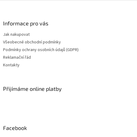
Z
á
p
a
Informace pro vás
t
Jak nakupovat
í
Všeobecné obchodní podmínky
Podmínky ochrany osobních údajů (GDPR)
Reklamační řád
Kontakty
Přijímáme online platby
Facebook