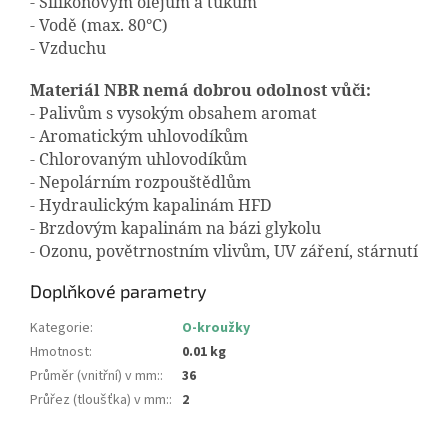
- Silikonovým olejům a tukům
- Vodě (max. 80°C)
- Vzduchu
Materiál NBR nemá dobrou odolnost vůči:
- Palivům s vysokým obsahem aromat
- Aromatickým uhlovodíkům
- Chlorovaným uhlovodíkům
- Nepolárním rozpouštědlům
- Hydraulickým kapalinám HFD
- Brzdovým kapalinám na bázi glykolu
- Ozonu, povětrnostním vlivům, UV záření, stárnutí
Doplňkové parametry
Kategorie
:
O-kroužky
Hmotnost
:
0.01 kg
Průměr (vnitřní) v mm:
:
36
Průřez (tloušťka) v mm:
:
2