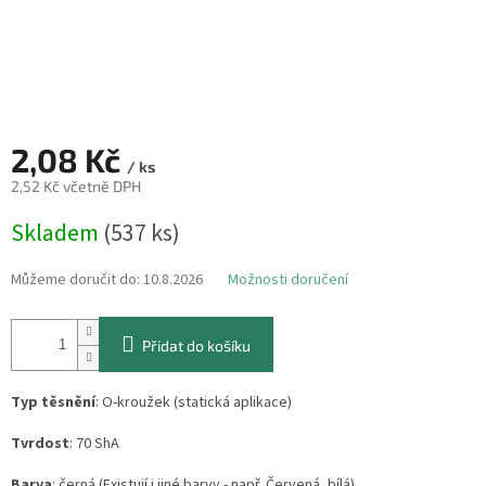
2,08 Kč
/ ks
2,52 Kč včetně DPH
Měrná
Skladem
(537 ks)
cena:
Můžeme doručit do:
10.8.2026
Možnosti doručení
Přidat do košíku
Typ těsnění
: O-kroužek (statická aplikace)
Tvrdost
: 70 ShA
Barva
: černá (Existují i jiné barvy - např. Červená, bílá)