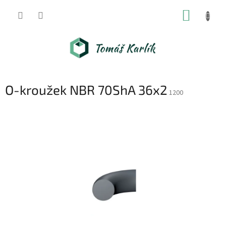
Přejít
NÁKUP
na
obsah
KOŠÍK
O-kroužek NBR 70ShA 36x2
1200