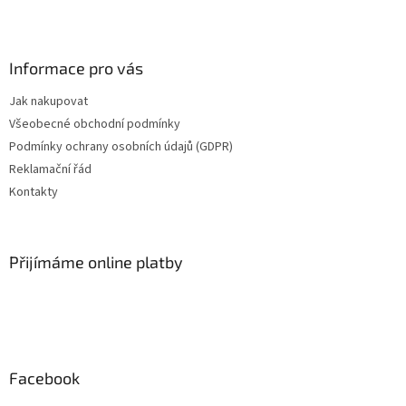
Z
á
p
a
Informace pro vás
t
Jak nakupovat
í
Všeobecné obchodní podmínky
Podmínky ochrany osobních údajů (GDPR)
Reklamační řád
Kontakty
Přijímáme online platby
Facebook