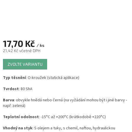
17,70 Kč
/ ks
21,42 Kč včetně DPH
Měrná
ZVOLTE VARIANTU
cena:
Typ těsnění
: O-kroužek (statická aplikace)
Tvrdost
: 80 ShA
Barva
: obvykle hnědá nebo černá (na vyžádání mohou být i jiné barvy -
např. zelená)
Teplotní odolnost
: -15°C až +200°C (krátkodobě +220°C)
Vhodný na styk
: S olejem a tuky, s chemií, naftou, hydraulickou