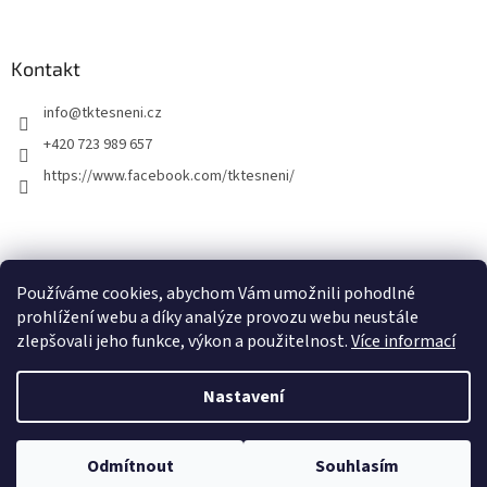
Kontakt
info
@
tktesneni.cz
+420 723 989 657
https://www.facebook.com/tktesneni/
Používáme cookies, abychom Vám umožnili pohodlné
prohlížení webu a díky analýze provozu webu neustále
zlepšovali jeho funkce, výkon a použitelnost.
Více informací
Vytvořil Shoptet
Nastavení
Nenašli jste co jste hledali? E-shop je stále v úpravách a proto se může
stát, že nenajdete co jste hledali. Napište nám na info@tktesneni.cz.
Copyright 2026
Tomáš Karlík - prodej a výroba těsnění
. Všechna
Pomůžeme Vám a nabídneme cenu a termín i na položky, které jste na
Odmítnout
Souhlasím
práva vyhrazena.
e-shopu zatím nenašli.