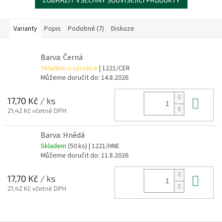
Varianty
Popis
Podobné (7)
Diskuze
Barva: Černá
Skladem u výrobce
| 1221/CER
Můžeme doručit do:
14.8.2026
Do 
17,70 Kč
/ ks
21,42 Kč včetně DPH
Barva: Hnědá
Skladem
(50 ks)
| 1221/HNE
Můžeme doručit do:
11.8.2026
Do 
17,70 Kč
/ ks
21,42 Kč včetně DPH