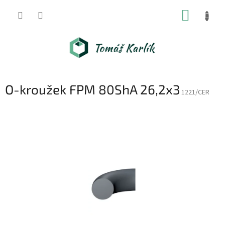
Přejít
NÁKUP
na
obsah
KOŠÍK
O-kroužek FPM 80ShA 26,2x3
1221/CER