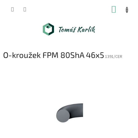
Přejít
NÁKUP
na
obsah
KOŠÍK
O-kroužek FPM 80ShA 46x5
1391/CER