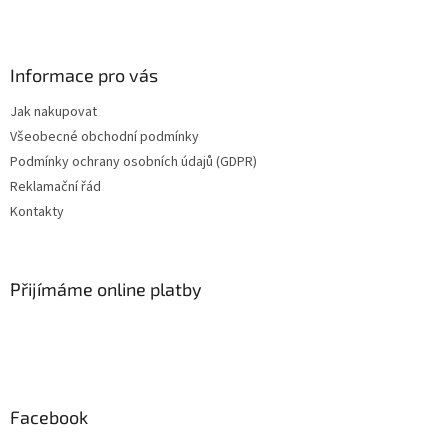
Z
á
p
a
Informace pro vás
t
Jak nakupovat
í
Všeobecné obchodní podmínky
Podmínky ochrany osobních údajů (GDPR)
Reklamační řád
Kontakty
Přijímáme online platby
Facebook