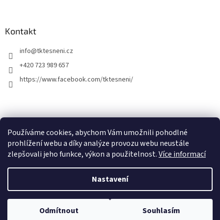
Kontakt
info
@
tktesneni.cz
+420 723 989 657
https://www.facebook.com/tktesneni/
Používáme cookies, abychom Vám umožnili pohodlné
prohlížení webu a díky analýze provozu webu neustále
zlepšovali jeho funkce, výkon a použitelnost.
Více informací
Vytvořil Shoptet
Nastavení
Nenašli jste co jste hledali? E-shop je stále v úpravách a proto se může
stát, že nenajdete co jste hledali. Napište nám na info@tktesneni.cz.
Copyright 2026
Tomáš Karlík - prodej a výroba těsnění
. Všechna
Pomůžeme Vám a nabídneme cenu a termín i na položky, které jste na
Odmítnout
Souhlasím
práva vyhrazena.
e-shopu zatím nenašli.