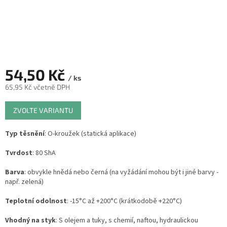
54,50 Kč
/ ks
65,95 Kč včetně DPH
Měrná
ZVOLTE VARIANTU
cena:
Typ těsnění
: O-kroužek (statická aplikace)
Tvrdost
: 80 ShA
Barva
: obvykle hnědá nebo černá (na vyžádání mohou být i jiné barvy -
např. zelená)
Teplotní odolnost
: -15°C až +200°C (krátkodobě +220°C)
Vhodný na styk
: S olejem a tuky, s chemií, naftou, hydraulickou