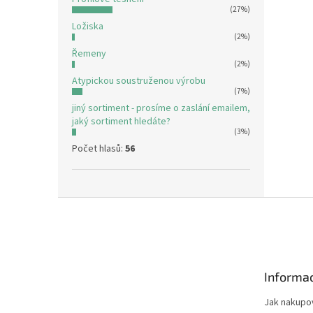
(27%)
Ložiska
(2%)
Řemeny
(2%)
Atypickou soustruženou výrobu
(7%)
jiný sortiment - prosíme o zaslání emailem,
jaký sortiment hledáte?
(3%)
Počet hlasů:
56
Z
á
p
a
t
Informac
í
Jak nakupo