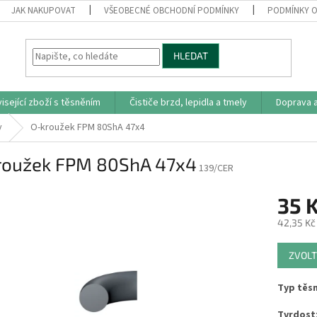
JAK NAKUPOVAT
VŠEOBECNÉ OBCHODNÍ PODMÍNKY
PODMÍNKY O
HLEDAT
isející zboží s těsněním
Čističe brzd, lepidla a tmely
Doprava a
y
O-kroužek FPM 80ShA 47x4
roužek FPM 80ShA 47x4
139/CER
35 
42,35 Kč
Měrná
ZVOLT
cena:
Typ těs
Tvrdost