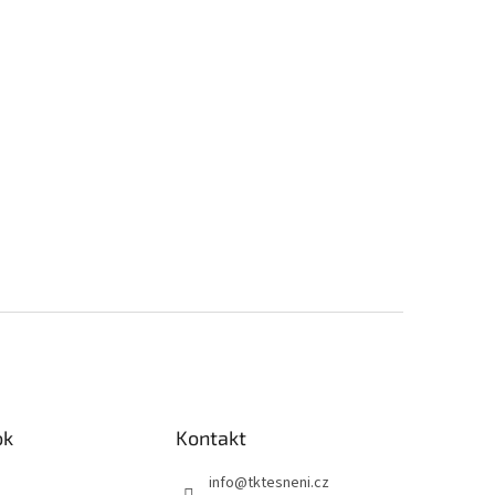
ok
Kontakt
info
@
tktesneni.cz