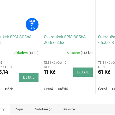
47,51
Kč
až
–4 %
oužek FPM 80ShA
O-kroužek FPM 80ShA
O-krouž
3
20,63x2,62
46,2x5,3
Skladem
(18 ks)
Skladem
(115 ks)
62
13,31 Kč včetně
73,81 Kč vč
tně DPH
DPH
DPH
5,14
11 Kč
61 Kč
DETAIL
DETAIL
Hnědá
Černá
Hnědá
Černá
H
nty
Popis
Podobné (7)
Diskuze