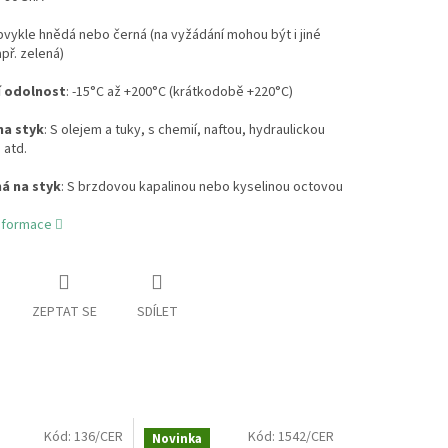
bvykle hnědá nebo černá (na vyžádání mohou být i jiné
apř. zelená)
í odolnost
: -15°C až +200°C (krátkodobě +220°C)
na styk
: S olejem a tuky, s chemií, naftou, hydraulickou
 atd.
á na styk
: S brzdovou kapalinou nebo kyselinou octovou
informace
ZEPTAT SE
SDÍLET
Kód:
136/CER
Kód:
1542/CER
Novinka