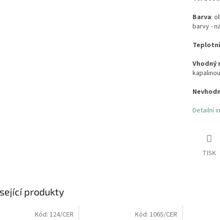
Barva
: o
barvy - n
Teplotn
Vhodný 
kapalinou
Nevhodn
Detailní 
TISK
sející produkty
Kód:
124/CER
Kód:
1065/CER