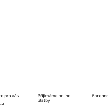
e pro vás
Přijímáme online
Facebo
platby
vat