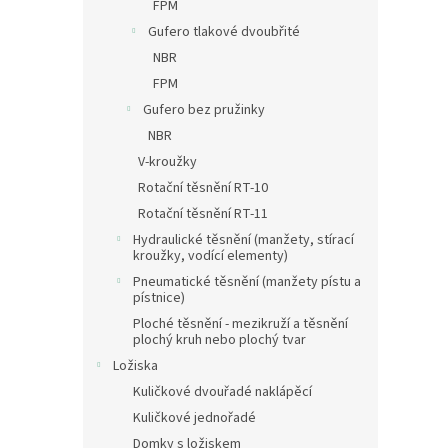
FPM
Gufero tlakové dvoubřité
NBR
FPM
Gufero bez pružinky
NBR
V-kroužky
Rotační těsnění RT-10
Rotační těsnění RT-11
Hydraulické těsnění (manžety, stírací
kroužky, vodící elementy)
Pneumatické těsnění (manžety pístu a
pístnice)
Ploché těsnění - mezikruží a těsnění
plochý kruh nebo plochý tvar
Ložiska
Kuličkové dvouřadé naklápěcí
Kuličkové jednořadé
Domky s ložiskem