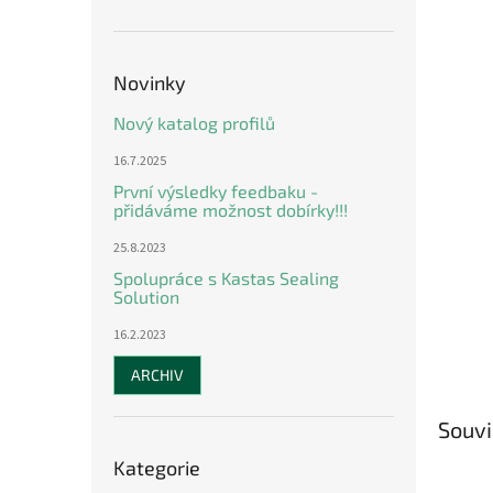
n
e
l
Novinky
Nový katalog profilů
16.7.2025
První výsledky feedbaku -
přidáváme možnost dobírky!!!
25.8.2023
Spolupráce s Kastas Sealing
Solution
16.2.2023
ARCHIV
Souvi
Přeskočit
Kategorie
kategorie