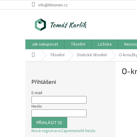
Přejít
info@tktesneni.cz
na
obsah
Jak nakupovat
Těsnění
Ložiska
Nesouv
Domů
Těsnění
Statické těsnění
O-kroužk
P
O-k
o
s
Přihlášení
t
r
E-mail
a
n
Heslo
n
í
PŘIHLÁSIT SE
p
Nová registrace
Zapomenuté heslo
a