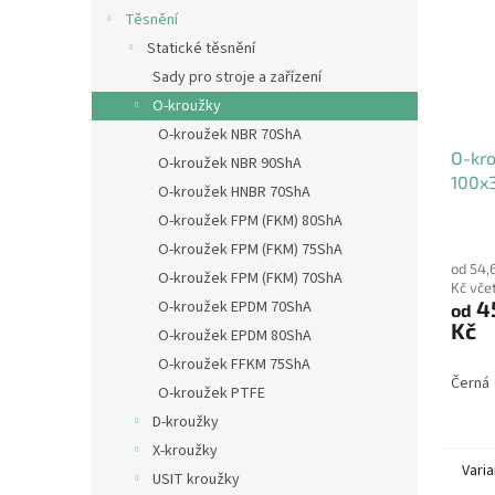
Těsnění
Statické těsnění
Sady pro stroje a zařízení
O-kroužky
O-kroužek NBR 70ShA
O-kr
O-kroužek NBR 90ShA
100x
O-kroužek HNBR 70ShA
O-kroužek FPM (FKM) 80ShA
O-kroužek FPM (FKM) 75ShA
od 54,
O-kroužek FPM (FKM) 70ShA
Kč vče
4
O-kroužek EPDM 70ShA
od
Kč
O-kroužek EPDM 80ShA
O-kroužek FFKM 75ShA
Černá
O-kroužek PTFE
D-kroužky
X-kroužky
Varia
USIT kroužky