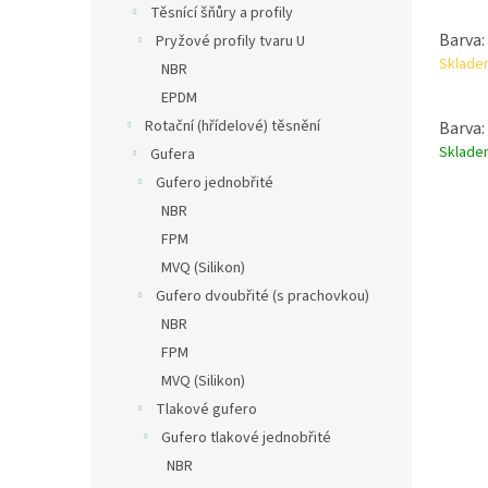
Těsnící šňůry a profily
Barva:
Pryžové profily tvaru U
Sklade
NBR
EPDM
Rotační (hřídelové) těsnění
Barva:
Sklad
Gufera
Gufero jednobřité
NBR
FPM
MVQ (Silikon)
Gufero dvoubřité (s prachovkou)
NBR
FPM
MVQ (Silikon)
Tlakové gufero
Gufero tlakové jednobřité
NBR