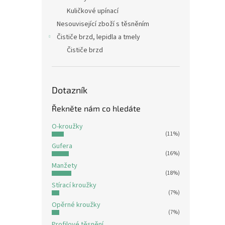
Kuličkové upínací
Nesouvisející zboží s těsněním
Čističe brzd, lepidla a tmely
Čističe brzd
Dotazník
Řekněte nám co hledáte
O-kroužky
(11%)
Gufera
(16%)
Manžety
(18%)
Stírací kroužky
(7%)
Opěrné kroužky
(7%)
Profilové těsnění