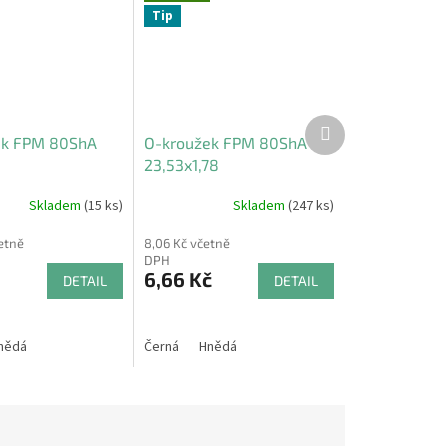
Tip
Další
produkt
ek FPM 80ShA
O-kroužek FPM 80ShA
23,53x1,78
Skladem
(15 ks)
Skladem
(247 ks)
etně
8,06 Kč včetně
DPH
6,66 Kč
DETAIL
DETAIL
nědá
Černá
Hnědá