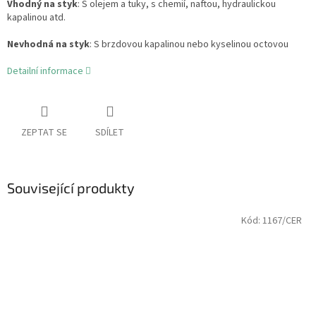
Vhodný na styk
: S olejem a tuky, s chemií, naftou, hydraulickou
kapalinou atd.
Nevhodná na styk
: S brzdovou kapalinou nebo kyselinou octovou
Detailní informace
ZEPTAT SE
SDÍLET
Související produkty
Kód:
1167/CER