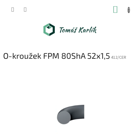
Přejít
NÁKUP
na
obsah
KOŠÍK
O-kroužek FPM 80ShA 52x1,5
412/CER