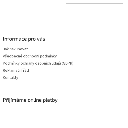
Z
á
p
a
Informace pro vás
t
Jak nakupovat
í
Všeobecné obchodní podmínky
Podmínky ochrany osobních údajů (GDPR)
Reklamační řád
Kontakty
Přijímáme online platby