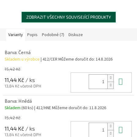
ZOBRAZIT VŠECHNY SOUVISEJÍCÍ PRODUKTY
Varianty
Popis
Podobné (7)
Diskuze
Barva: Černá
Skladem u výrobce
| 412/CER
Můžeme doručit do:
14.8.2026
15,42 Kč
Do 
11,44 Kč
/ ks
13,84 Kč včetně DPH
Barva: Hnědá
Skladem
(60 ks)
| 412/HNE
Můžeme doručit do:
11.8.2026
15,42 Kč
Do 
11,44 Kč
/ ks
13,84 Kč včetně DPH