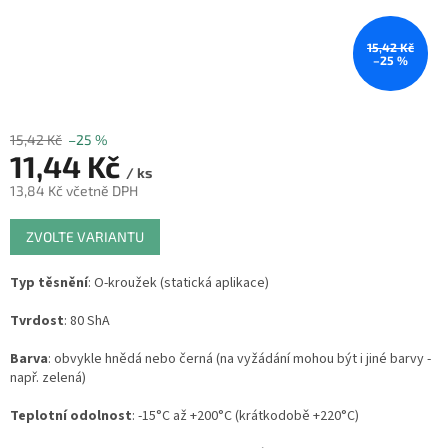
15,42 Kč
–25 %
15,42 Kč
–25 %
11,44 Kč
/ ks
13,84 Kč včetně DPH
Měrná
ZVOLTE VARIANTU
cena:
Typ těsnění
: O-kroužek (statická aplikace)
Tvrdost
: 80 ShA
Barva
: obvykle hnědá nebo černá (na vyžádání mohou být i jiné barvy -
např. zelená)
Teplotní odolnost
: -15°C až +200°C (krátkodobě +220°C)