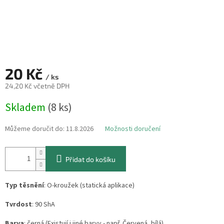
20 Kč
/ ks
24,20 Kč včetně DPH
Měrná
Skladem
(8 ks)
cena:
Můžeme doručit do:
11.8.2026
Možnosti doručení
Přidat do košíku
Typ těsnění
: O-kroužek (statická aplikace)
Tvrdost
: 90 ShA
Barva
: černá (Existují i jiné barvy - např. Červená, bílá)