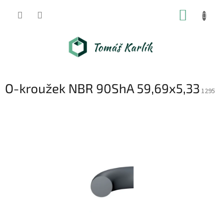
Přejít
NÁKUP
na
obsah
KOŠÍK
O-kroužek NBR 90ShA 59,69x5,33
1295