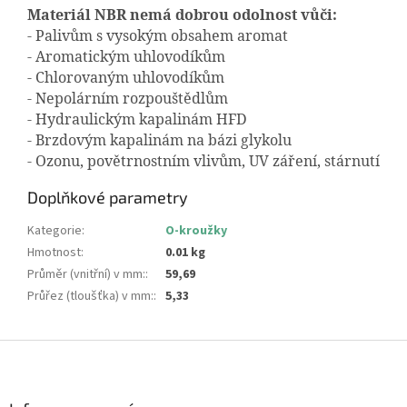
Materiál NBR nemá dobrou odolnost vůči:
- Palivům s vysokým obsahem aromat
- Aromatickým uhlovodíkům
- Chlorovaným uhlovodíkům
- Nepolárním rozpouštědlům
- Hydraulickým kapalinám HFD
- Brzdovým kapalinám na bázi glykolu
- Ozonu, povětrnostním vlivům, UV záření, stárnutí
Doplňkové parametry
Kategorie
:
O-kroužky
Hmotnost
:
0.01 kg
Průměr (vnitřní) v mm:
:
59,69
Průřez (tloušťka) v mm:
:
5,33
Z
á
p