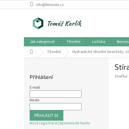
Přejít
info@tktesneni.cz
na
obsah
Jak nakupovat
Těsnění
Ložiska
Nesouv
Domů
Těsnění
Hydraulické těsnění (manžety, st
P
Stír
o
s
Značka:
Přihlášení
t
r
E-mail
a
n
Heslo
n
í
PŘIHLÁSIT SE
p
Nová registrace
Zapomenuté heslo
a