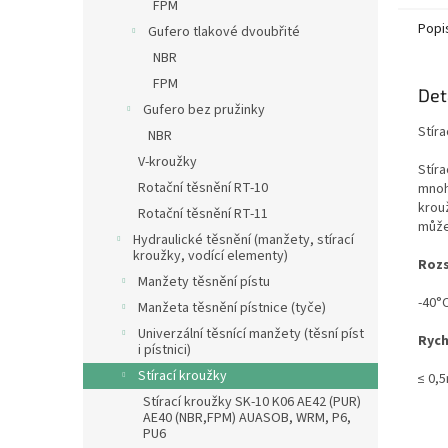
FPM
Popi
Gufero tlakové dvoubřité
NBR
FPM
Det
Gufero bez pružinky
Stír
NBR
V-kroužky
Stíra
Rotační těsnění RT-10
mnoh
krou
Rotační těsnění RT-11
může
Hydraulické těsnění (manžety, stírací
kroužky, vodící elementy)
Rozs
Manžety těsnění pístu
-40°
Manžeta těsnění pístnice (tyče)
Univerzální těsnící manžety (těsní píst
Rych
i pístnici)
Stírací kroužky
≤ 0,
Stírací kroužky SK-10 K06 AE42 (PUR)
AE40 (NBR,FPM) AUASOB, WRM, P6,
PU6