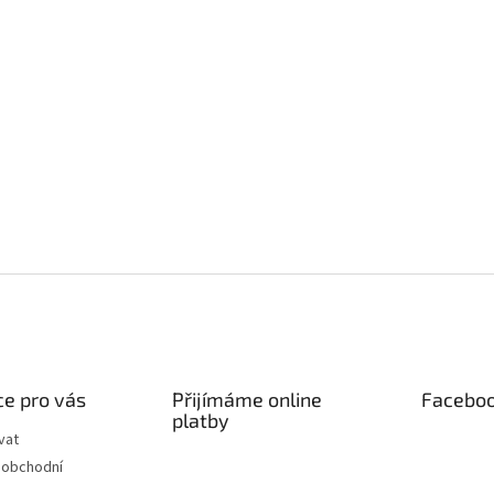
e pro vás
Přijímáme online
Facebo
platby
vat
 obchodní