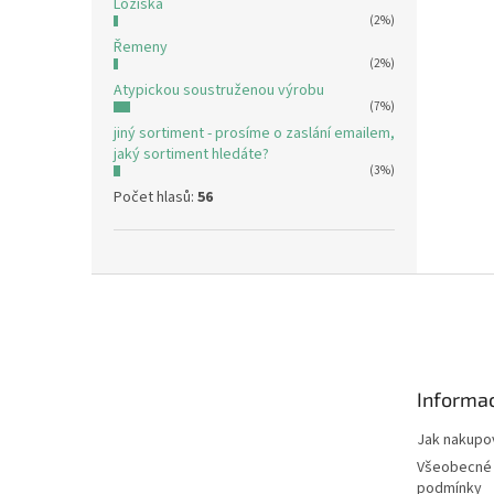
Ložiska
(2%)
Řemeny
(2%)
Atypickou soustruženou výrobu
(7%)
jiný sortiment - prosíme o zaslání emailem,
jaký sortiment hledáte?
(3%)
Počet hlasů:
56
Z
á
p
a
t
Informac
í
Jak nakupo
Všeobecné
podmínky