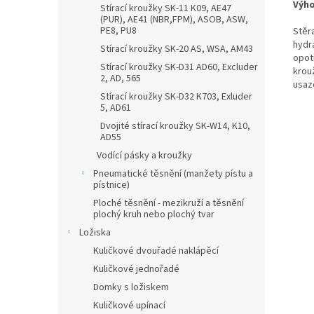
Výho
Stírací kroužky SK-11 K09, AE47
(PUR), AE41 (NBR,FPM), ASOB, ASW,
PE8, PU8
Stěr
hydr
Stírací kroužky SK-20 AS, WSA, AM43
opot
Stírací kroužky SK-D31 AD60, Excluder
krou
2, AD, 565
usaz
Stírací kroužky SK-D32 K703, Exluder
5, AD61
Dvojité stírací kroužky SK-W14, K10,
AD55
Vodící pásky a kroužky
Pneumatické těsnění (manžety pístu a
pístnice)
Ploché těsnění - mezikruží a těsnění
plochý kruh nebo plochý tvar
Ložiska
Kuličkové dvouřadé naklápěcí
Kuličkové jednořadé
Domky s ložiskem
Kuličkové upínací