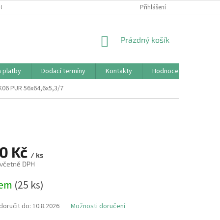
CHRANY OSOBNÍCH ÚDAJŮ (GDPR)
REKLAMAČNÍ ŘÁD
Přihlášení
KONTAKTY
NÁKUPNÍ
Prázdný košík
KOŠÍK
 platby
Dodací termíny
Kontakty
Hodnocení obchodu
 K06 PUR 56x64,6x5,3/7
30 Kč
/ ks
 včetně DPH
dem
(25 ks)
oručit do:
10.8.2026
Možnosti doručení