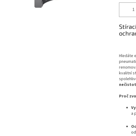
Stírac
ochran
Hledáte e
pneumati
renomov
kvalitní 
spolehli
nečisto
Proč zvo
Vy
a 
Od
od