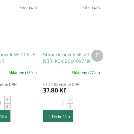
Kód:
1430
Kód:
1415
Další
kroužek SK-10 PUR
Stírací kroužek SK-20
produkt
/7
NBR/KOV 28x40x7/10
Skladem
(15 ks)
Skladem
(27 ks)
četně DPH
45,74 Kč včetně DPH
37,80 Kč
šíku
Do košíku