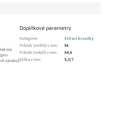
Doplňkové parametry
Kategorie
:
Stírací kroužky
Průměr (vnitřní) v mm:
:
56
užek má
Průměr (vnější) v mm:
:
64,6
 (pro
Výška v mm:
:
5,3/7
ných výrobců