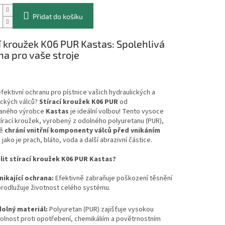
Přidat do košíku
í kroužek K06 PUR Kastas: Spolehlivá
a pro vaše stroje
fektivní ochranu pro pístnice vašich hydraulických a
ckých válců?
Stírací kroužek K06 PUR
od
aného výrobce
Kastas
je ideální volbou! Tento vysoce
stírací kroužek, vyrobený z odolného polyuretanu (PUR),
vě
chrání vnitřní komponenty válců před vnikáním
t
jako je prach, bláto, voda a další abrazivní částice.
lit stírací kroužek K06 PUR Kastas?
nikající ochrana:
Efektivně zabraňuje poškození těsnění
prodlužuje životnost celého systému.
olný materiál:
Polyuretan (PUR) zajišťuje vysokou
olnost proti opotřebení, chemikáliím a povětrnostním