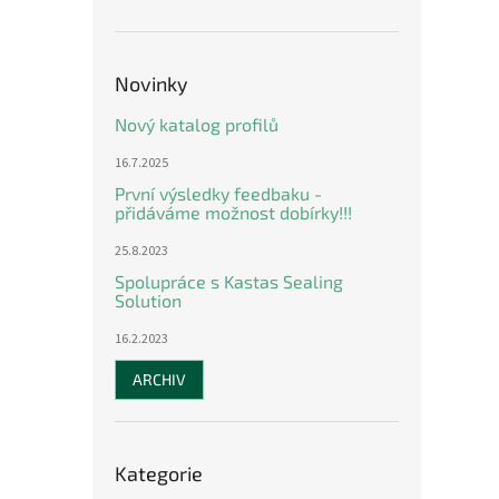
n
e
l
Novinky
Nový katalog profilů
16.7.2025
První výsledky feedbaku -
přidáváme možnost dobírky!!!
25.8.2023
Spolupráce s Kastas Sealing
Solution
16.2.2023
ARCHIV
Přeskočit
Kategorie
kategorie