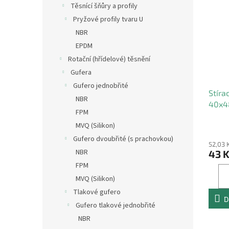
Těsnící šňůry a profily
Pryžové profily tvaru U
NBR
EPDM
Rotační (hřídelové) těsnění
Gufera
Gufero jednobřité
Stíra
NBR
40x4
FPM
MVQ (Silikon)
Gufero dvoubřité (s prachovkou)
52,03 
NBR
43 
FPM
MVQ (Silikon)
Tlakové gufero
D
Gufero tlakové jednobřité
NBR