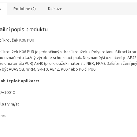
s
Podobné (2)
Diskuze
ailní popis produktu
ací kroužek K06 PUR
cí kroužek K06 PUR je jednočinný stírací kroužek z Polyuretanu. Stírací kro
o označení a každý výrobce si ho značí jinak. Nejznámější označení je AE42
žek materiálu PUR) AE40 (pro kroužek materiálu NBR, FKM). Další značení ji
 být AUASOB, WRM, SK-10, AE42, K06 nebo P6 či PU6.
ah teplot aplikace:
C/+100°C
los v m/s:
5m/s