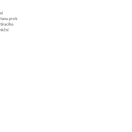
ní
tanu proti
tíracího
nkční