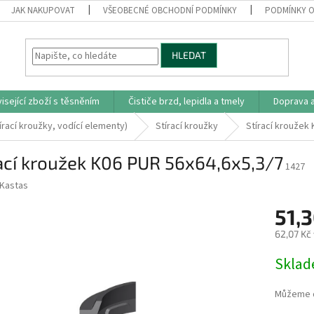
JAK NAKUPOVAT
VŠEOBECNÉ OBCHODNÍ PODMÍNKY
PODMÍNKY O
HLEDAT
isející zboží s těsněním
Čističe brzd, lepidla a tmely
Doprava a
írací kroužky, vodící elementy)
Stírací kroužky
Stírací kroužek
ací kroužek K06 PUR 56x64,6x5,3/7
1427
Kastas
51,
62,07 Kč
Měrná
Skla
cena:
Můžeme d