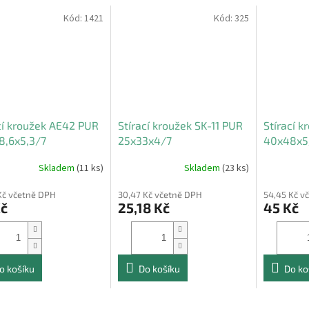
Kód:
1421
Kód:
325
cí kroužek AE42 PUR
Stírací kroužek SK-11 PUR
Stírací 
8,6x5,3/7
25x33x4/7
40x48x5
Skladem
(11 ks)
Skladem
(23 ks)
Kč včetně DPH
30,47 Kč včetně DPH
54,45 Kč v
Kč
25,18 Kč
45 Kč
o košíku
Do košíku
Do ko