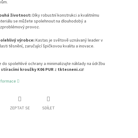
ivům.
ouhá životnost:
Díky robustní konstrukci a kvalitnímu
teriálu se můžete spolehnout na dlouhodobý a
zproblémový provoz.
olehlivý výrobce:
Kastas je světově uznávaný leader v
lasti těsnění, zaručující špičkovou kvalitu a inovace.
e do spolehlivé ochrany a minimalizujte náklady na údržbu
 stíracími kroužky K06 PUR
z
tktesneni.cz
!
informace
ZEPTAT SE
SDÍLET