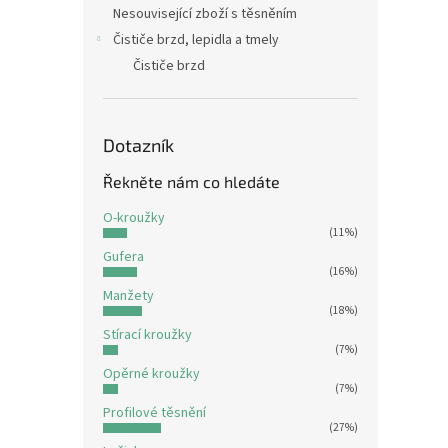
Nesouvisející zboží s těsněním
Čističe brzd, lepidla a tmely
Čističe brzd
Dotazník
Řekněte nám co hledáte
O-kroužky
(11%)
Gufera
(16%)
Manžety
(18%)
Stírací kroužky
(7%)
Opěrné kroužky
(7%)
Profilové těsnění
(27%)