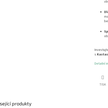
vl
Dl
ma
be
Sp
ob
Investujt
s
Kastas
Detailní 
TISK
sející produkty