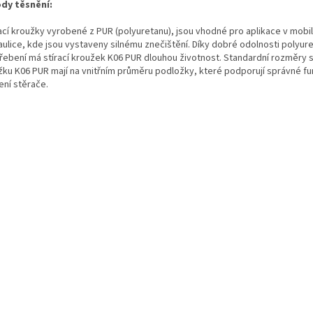
dy těsnění:
ací kroužky vyrobené z PUR (polyuretanu), jsou vhodné pro aplikace v mobil
aulice, kde jsou vystaveny silnému znečištění. Díky dobré odolnosti polyure
řebení má stírací kroužek K06 PUR dlouhou životnost. Standardní rozměry s
žku K06 PUR mají na vnitřním průměru podložky, které podporují správné fu
ení stěrače.