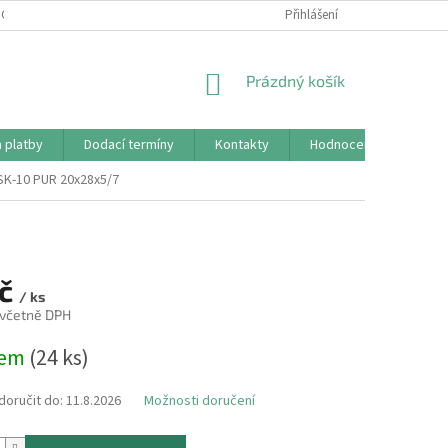
CHRANY OSOBNÍCH ÚDAJŮ (GDPR)
REKLAMAČNÍ ŘÁD
Přihlášení
KONTAKTY
NÁKUPNÍ
Prázdný košík
KOŠÍK
 platby
Dodací termíny
Kontakty
Hodnocení obchodu
 SK-10 PUR 20x28x5/7
Kč
/ ks
 včetně DPH
dem
(24 ks)
oručit do:
11.8.2026
Možnosti doručení