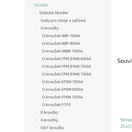
Těsnění
Statické těsnění
Sady pro stroje a zařízení
O-kroužky
O-kroužek NBR 70ShA
O-kroužek NBR 90ShA
O-kroužek HNBR 70ShA
O-kroužek FPM (FKM) 80ShA
Souvi
O-kroužek FPM (FKM) 75ShA
O-kroužek FPM (FKM) 70ShA
O-kroužek EPDM 70ShA
O-kroužek EPDM 80ShA
O-kroužek FFKM 75ShA
O-kroužek PTFE
D-kroužky
Stíra
X-kroužky
25x3
USIT kroužky