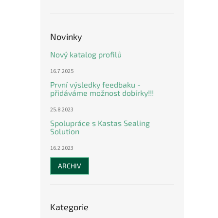
n
e
l
Novinky
Nový katalog profilů
16.7.2025
První výsledky feedbaku -
přidáváme možnost dobírky!!!
25.8.2023
Spolupráce s Kastas Sealing
Solution
16.2.2023
ARCHIV
Přeskočit
Kategorie
kategorie