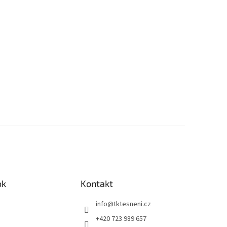
ok
Kontakt
info
@
tktesneni.cz
+420 723 989 657