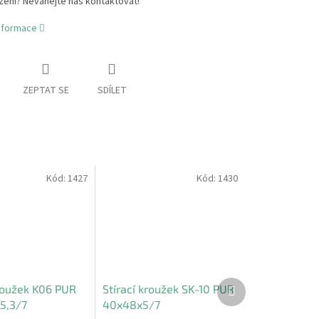
zení? Neváhejte nás kontaktovat!
informace
ZEPTAT SE
SDÍLET
Kód:
1427
Kód:
1430
Další
kroužek K06 PUR
Stírací kroužek SK-10 PUR
produkt
5,3/7
40x48x5/7