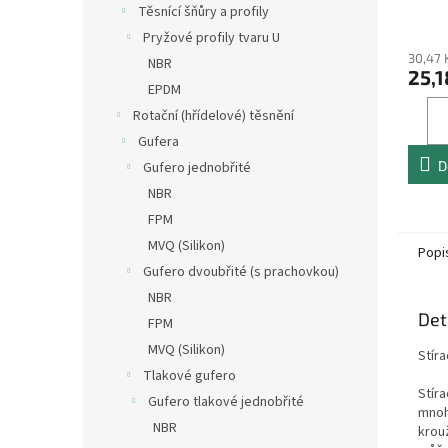
Těsnící šňůry a profily
Pryžové profily tvaru U
30,47 
NBR
25,1
EPDM
Rotační (hřídelové) těsnění
Gufera
D
Gufero jednobřité
NBR
FPM
MVQ (Silikon)
Popi
Gufero dvoubřité (s prachovkou)
NBR
Det
FPM
MVQ (Silikon)
Stír
Tlakové gufero
Stíra
Gufero tlakové jednobřité
mnoh
NBR
krou