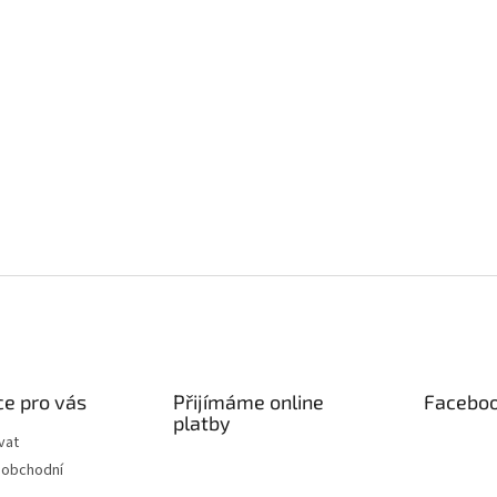
e pro vás
Přijímáme online
Facebo
platby
vat
 obchodní