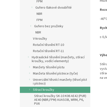
může
FPM
Gufero tlakové dvoubřité
Rozs
NBR
-40°
FPM
Gufero bez pružinky
Rych
NBR
≤ 0,
V-kroužky
Rotační těsnění RT-10
Rotační těsnění RT-11
Výho
Hydraulické těsnění (manžety, stírací
kroužky, vodící elementy)
Stěr
Manžety těsnění pístu
vyst
stír
Manžeta těsnění pístnice (tyče)
na v
Univerzální těsnící manžety (těsní píst
i pístnici)
Stírací kroužky
Stírací kroužky SK-10 K06 AE42 (PUR)
AE40 (NBR,FPM) AUASOB, WRM, P6,
PU6