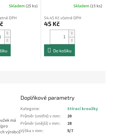
Skladem
(25 ks)
Skladem
(15 ks)
četně DPH
54,45 Kč včetně DPH
č
45 Kč
šíku
Do košíku
Doplňkové parametry
Kategorie
:
Stírací kroužky
Průměr (vnitřní) v mm:
:
20
roužek má
Průměr (vnější) v mm:
:
28
 (pro
Výška v mm:
:
5/7
ných výrobců