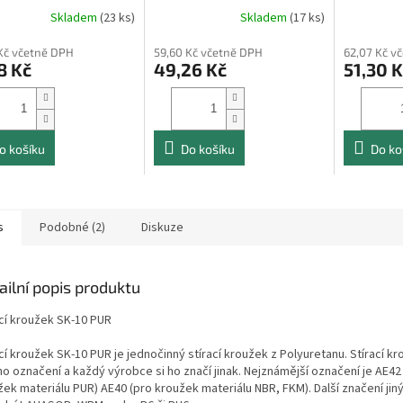
Skladem
(23 ks)
Skladem
(17 ks)
Kč včetně DPH
59,60 Kč včetně DPH
62,07 Kč v
8 Kč
49,26 Kč
51,30 K
o košíku
Do košíku
Do ko
s
Podobné (2)
Diskuze
ailní popis produktu
ací kroužek SK-10 PUR
cí kroužek SK-10 PUR je jednočinný stírací kroužek z Polyuretanu. Stírací k
o označení a každý výrobce si ho značí jinak. Nejznámější označení je AE42
žek materiálu PUR) AE40 (pro kroužek materiálu NBR, FKM). Další značení ji