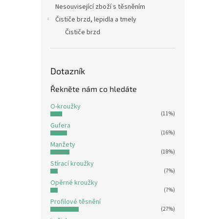
Nesouvisející zboží s těsněním
Čističe brzd, lepidla a tmely
Čističe brzd
Dotazník
Řekněte nám co hledáte
O-kroužky
(11%)
Gufera
(16%)
Manžety
(18%)
Stírací kroužky
(7%)
Opěrné kroužky
(7%)
Profilové těsnění
(27%)