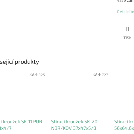
vaše zaří
Detailní 
TISK
sející produkty
Kód:
325
Kód:
727
cí kroužek SK-11 PUR
Stírací kroužek SK-20
Stírací 
3x4/7
NBR/KOV 37x47x5/8
56x64,6x