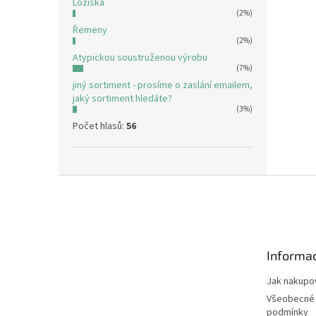
Ložiska
(2%)
Řemeny
(2%)
Atypickou soustruženou výrobu
(7%)
jiný sortiment - prosíme o zaslání emailem,
jaký sortiment hledáte?
(3%)
Počet hlasů:
56
Z
á
p
a
t
Informac
í
Jak nakupo
Všeobecné
podmínky