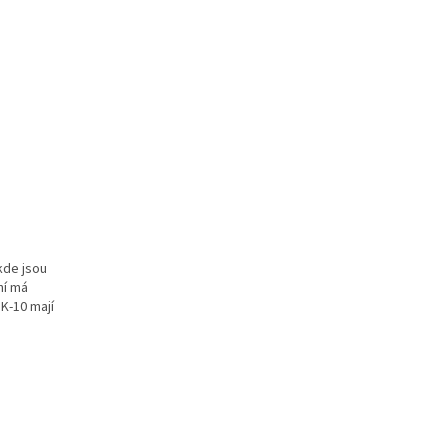
kde jsou
ní má
K-10 mají
.