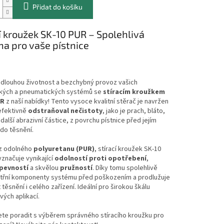
Přidat do košíku
í kroužek SK-10 PUR – Spolehlivá
a pro vaše pístnice
 dlouhou životnost a bezchybný provoz vašich
ckých a pneumatických systémů se
stíracím kroužkem
UR
z naší nabídky! Tento vysoce kvalitní stěrač je navržen
efektivně
odstraňoval nečistoty
, jako je prach, bláto,
 další abrazivní částice, z povrchu pístnice před jejím
do těsnění.
z odolného
polyuretanu (PUR)
, stírací kroužek SK-10
značuje vynikající
odolností proti opotřebení
,
pevností
a skvělou
pružností
. Díky tomu spolehlivě
nitřní komponenty systému před poškozením a prodlužuje
 těsnění i celého zařízení. Ideální pro širokou škálu
ých aplikací.
ete poradit s výběrem správného stíracího kroužku pro