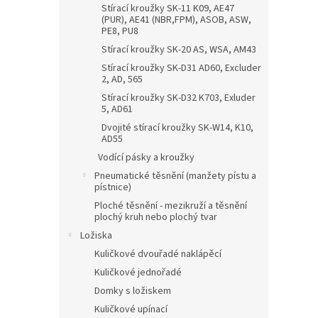
Stírací kroužky SK-11 K09, AE47
(PUR), AE41 (NBR,FPM), ASOB, ASW,
PE8, PU8
Stírací kroužky SK-20 AS, WSA, AM43
Stírací kroužky SK-D31 AD60, Excluder
2, AD, 565
Stírací kroužky SK-D32 K703, Exluder
5, AD61
Dvojité stírací kroužky SK-W14, K10,
AD55
Vodící pásky a kroužky
Pneumatické těsnění (manžety pístu a
pístnice)
Ploché těsnění - mezikruží a těsnění
plochý kruh nebo plochý tvar
Ložiska
Kuličkové dvouřadé naklápěcí
Kuličkové jednořadé
Domky s ložiskem
Kuličkové upínací