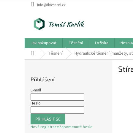
Přejít
info@tktesneni.cz
na
obsah
Jak nakupovat
Těsnění
Ložiska
Nesouv
Domů
Těsnění
Hydraulické těsnění (manžety, st
P
Stír
o
s
Přihlášení
t
r
E-mail
a
n
Heslo
n
í
PŘIHLÁSIT SE
p
Nová registrace
Zapomenuté heslo
a