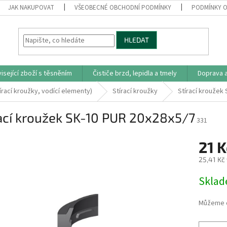
JAK NAKUPOVAT
VŠEOBECNÉ OBCHODNÍ PODMÍNKY
PODMÍNKY O
HLEDAT
isející zboží s těsněním
Čističe brzd, lepidla a tmely
Doprava a
írací kroužky, vodící elementy)
Stírací kroužky
Stírací kroužek
ací kroužek SK-10 PUR 20x28x5/7
331
21 
25,41 Kč
Měrná
Skla
cena:
Můžeme d