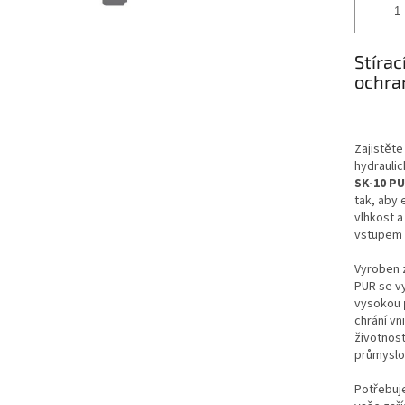
Stírac
ochran
Zajistěte
hydrauli
SK-10 P
tak, aby 
vlhkost a
vstupem 
Vyroben 
PUR se vy
vysokou
chrání v
životnost
průmyslov
Potřebuj