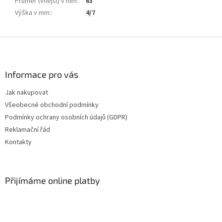
Průměr (vnější) v mm:
:
63
Výška v mm:
:
4/7
Z
á
p
a
Informace pro vás
t
Jak nakupovat
í
Všeobecné obchodní podmínky
Podmínky ochrany osobních údajů (GDPR)
Reklamační řád
Kontakty
Přijímáme online platby