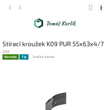
Přejít
NÁKUP
na
obsah
KOŠÍK
Stírací kroužek K09 PUR 55x63x4/7
1558
Značka:
Kastas
Novinka
Tip