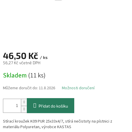
46,50 Kč
/ ks
56,27 Kč včetně DPH
Měrná
Skladem
(11 ks)
cena:
Můžeme doručit do:
11.8.2026
Možnosti doručení
Přidat do košíku
Stírací kroužek K09 PUR 25x33x4/7, stírá nečistoty na pístnici z
materiálu Polyuretan, výrobce KASTAS