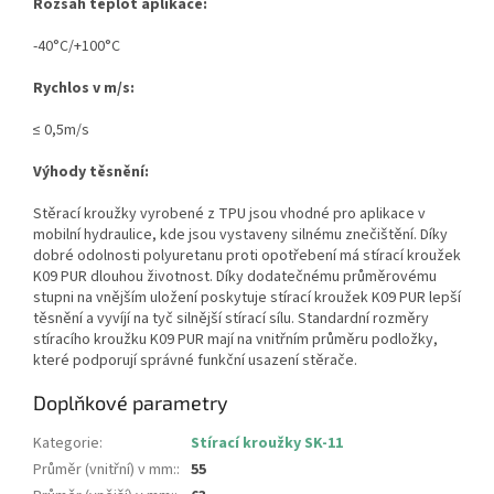
Rozsah teplot aplikace:
-40°C/+100°C
Rychlos v m/s:
≤ 0,5m/s
Výhody těsnění:
Stěrací kroužky vyrobené z TPU jsou vhodné pro aplikace v
mobilní hydraulice, kde jsou vystaveny silnému znečištění. Díky
dobré odolnosti polyuretanu proti opotřebení má stírací kroužek
K09 PUR dlouhou životnost. Díky dodatečnému průměrovému
stupni na vnějším uložení poskytuje stírací kroužek K09 PUR lepší
těsnění a vyvíjí na tyč silnější stírací sílu. Standardní rozměry
stíracího kroužku K09 PUR mají na vnitřním průměru podložky,
které podporují správné funkční usazení stěrače.
Doplňkové parametry
Kategorie
:
Stírací kroužky SK-11
Průměr (vnitřní) v mm:
:
55