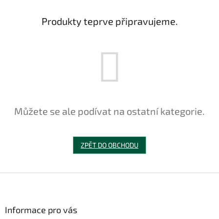
Produkty teprve připravujeme.
Můžete se ale podívat na ostatní kategorie.
ZPĚT DO OBCHODU
Z
á
p
a
Informace pro vás