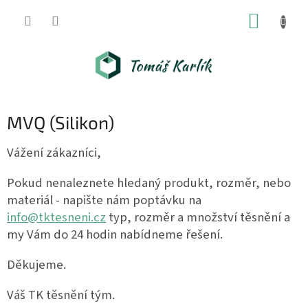
Přejít
NÁKUP
na
obsah
KOŠÍK
MVQ (Silikon)
Vážení zákazníci,
Pokud nenaleznete hledaný produkt, rozměr, nebo
materiál - napište nám poptávku na
info@tktesneni.cz
typ, rozměr a množství těsnění a
my Vám do 24 hodin nabídneme řešení.
Děkujeme.
Váš TK těsnění tým.