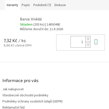
Varianty
Popis
Podobné (7)
Diskuze
Barva: Hnědá
Skladem
(203 ks)
| 1489/HNE
Můžeme doručit do:
11.8.2026
Do 
7,32 Kč
/ ks
8,86 Kč včetně DPH
Z
á
p
a
Informace pro vás
t
Jak nakupovat
í
Všeobecné obchodní podmínky
Podmínky ochrany osobních údajů (GDPR)
Reklamační řád