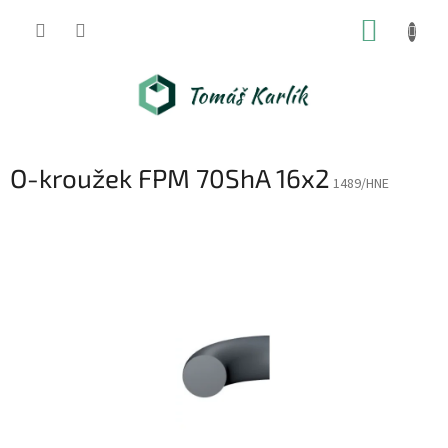
Přejít
NÁKUP
na
obsah
KOŠÍK
O-kroužek FPM 70ShA 16x2
1489/HNE