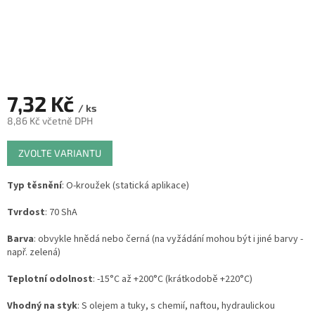
7,32 Kč
/ ks
8,86 Kč včetně DPH
Měrná
ZVOLTE VARIANTU
cena:
Typ těsnění
: O-kroužek (statická aplikace)
Tvrdost
: 70 ShA
Barva
: obvykle hnědá nebo černá (na vyžádání mohou být i jiné barvy -
např. zelená)
Teplotní odolnost
: -15°C až +200°C (krátkodobě +220°C)
Vhodný na styk
: S olejem a tuky, s chemií, naftou, hydraulickou