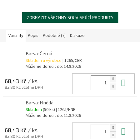
ZOBRAZIT VŠECHNY SOUVISEJÍCÍ PRODUKTY
Varianty
Popis
Podobné (7)
Diskuze
Barva: Černá
Skladem u výrobce
| 1265/CER
Můžeme doručit do:
14.8.2026
Do 
68,43 Kč
/ ks
82,80 Kč včetně DPH
Barva: Hnědá
Skladem
(50 ks)
| 1265/HNE
Můžeme doručit do:
11.8.2026
Do 
68,43 Kč
/ ks
82,80 Kč včetně DPH