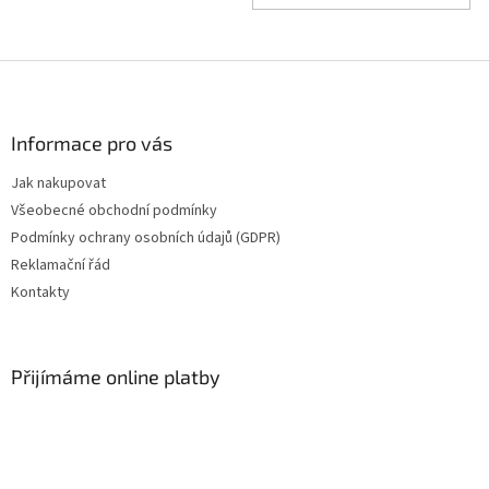
Z
á
p
a
Informace pro vás
t
Jak nakupovat
í
Všeobecné obchodní podmínky
Podmínky ochrany osobních údajů (GDPR)
Reklamační řád
Kontakty
Přijímáme online platby