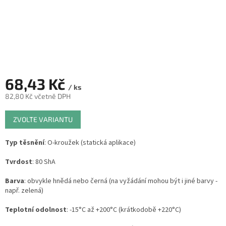
68,43 Kč
/ ks
82,80 Kč včetně DPH
Měrná
ZVOLTE VARIANTU
cena:
Typ těsnění
: O-kroužek (statická aplikace)
Tvrdost
: 80 ShA
Barva
: obvykle hnědá nebo černá (na vyžádání mohou být i jiné barvy -
např. zelená)
Teplotní odolnost
: -15°C až +200°C (krátkodobě +220°C)