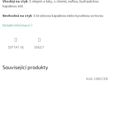
Vhodný na styk
: S olejem a tuky, s chemií, naftou, hydraulickou
kapalinou atd.
Nevhodná na styk
: S brzdovou kapalinou nebo kyselinou octovou
Detailní informace
ZEPTAT SE
SDÍLET
Související produkty
Kód:
1065/CER