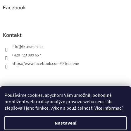
Facebook
Kontakt
info
@
tktesneni.cz
+420 723 989 657
https://www.facebook.com/tktesneni/
Používáme cookies, abychom Vám umožnili pohodlné
prohlížení webu a díky analýze provozu webu neustále
zlepšovali jeho funkce, výkon a použitelnost.
Více informací
Vytvořil Shoptet
Nastavení
Nenašli jste co jste hledali? E-shop je stále v úpravách a proto se může