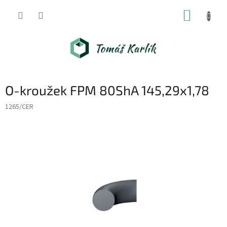
Přejít
NÁKUP
na
obsah
KOŠÍK
O-kroužek FPM 80ShA 145,29x1,78
1265/CER