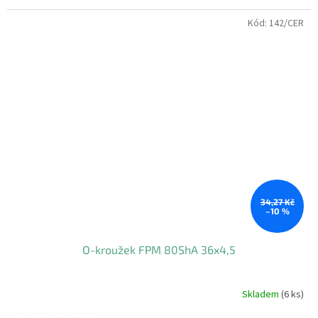
Kód:
142/CER
34,27 Kč
–10 %
O-kroužek FPM 80ShA 36x4,5
Skladem
(6 ks)