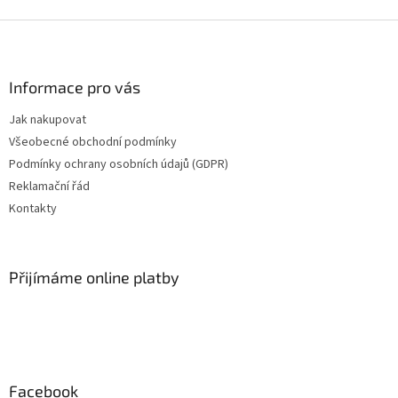
Z
á
p
a
Informace pro vás
t
Jak nakupovat
í
Všeobecné obchodní podmínky
Podmínky ochrany osobních údajů (GDPR)
Reklamační řád
Kontakty
Přijímáme online platby
Facebook