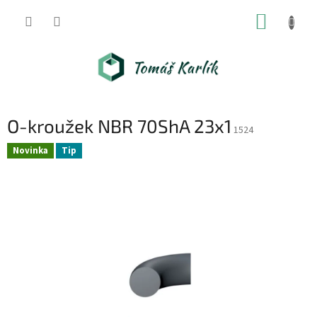
Přejít
NÁKUP
na
obsah
KOŠÍK
O-kroužek NBR 70ShA 23x1
1524
Novinka
Tip