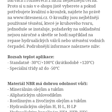
barvách i rozměrech z nichž nejběžnější černá.
Proto si u nás v e-shopu jistě vyberete a pokud
potřebujete kvalitní o-kroužek, najdete ho právě
na www.tktesneni.cz. O-kroužky jsou nejběžněji
používané těsnění, které je kruhového tvaru,
jednoduše se instaluje, požadavky na uskladnění
nejsou náročné a skvěle se hodí například na
repase hydrualických válců nebo utěsnění vodních
čerpadel. Podrobnější informace naleznete níže:
Rozsah teplot aplikace:
- Standatně -30°C/+100°C (krátkodobě +120°C)
- Speciální třídy až do -50°C
Materiál NBR má dobrou odolnost vůči:
- Minerálním olejům a tukům
- Aliphatickým uhlovodíkům
- Rostlinným a živočiným olejům a tukům
- Hydraulickým olejům H, H-L, H-LP