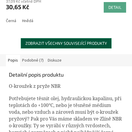
37,09 Kč včetně DPH
30,65 Kč
DETAIL
Černá
Hnědá
ZOBRAZIT VŠECHNY SOUVISEJÍCÍ PRODUKTY
Popis
Podobné (7)
Diskuze
Detailní popis produktu
O-kroužek z pryže NBR
Potřebujete těsnit olej, hydraulickou kapalinu, při
teplotách do +100°C, nebo je těsněné médium
voda, nebo vzduch a zároveň musí být o-kroužek
pryžový? Pak pro Vás máme skladem ve Zlíně NBR
o-kroužky. Ty se vyrábí v různých tvrdostech,