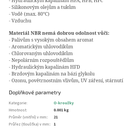
- Hydraulickým kapalinám HFA, HFB, HFC
- Silikonovým olejům a tukům
- Vodě (max. 80°C)
- Vzduchu
Materiál NBR nemá dobrou odolnost vůči:
- Palivům s vysokým obsahem aromat
- Aromatickým uhlovodíkům
- Chlorovaným uhlovodíkům
- Nepolárním rozpouštědlům
- Hydraulickým kapalinám HFD
- Brzdovým kapalinám na bázi glykolu
- Ozonu, povětrnostním vlivům, UV záření, stárnutí
Doplňkové parametry
Kategorie
:
O-kroužky
Hmotnost
:
0.001 kg
Průměr (vnitřní) v mm:
:
21
Průřez (tloušťka) v mm:
:
1