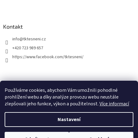
Kontakt
info
@
tktesneni.cz
+420 723 989 657
https://www.facebook.com/tktesneni/
Používáme cookies, abychom Vám umožnili pohodlné
prohlížení webu a díky analýze provozu webu neustále
zlepšovali jeho funkce, výkon a použitelnost.
Více informací
Vytvořil Shoptet
Nastavení
Nenašli jste co jste hledali? E-shop je stále v úpravách a proto se může
stát, že nenajdete co jste hledali. Napište nám na info@tktesneni.cz.
Copyright 2026
Tomáš Karlík - prodej a výroba těsnění
. Všechna
Pomůžeme Vám a nabídneme cenu a termín i na položky, které jste na