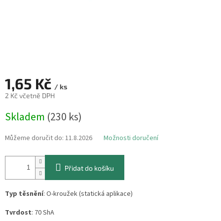
1,65 Kč
/ ks
2 Kč včetně DPH
Měrná
Skladem
(230 ks)
cena:
Můžeme doručit do:
11.8.2026
Možnosti doručení
Přidat do košíku
Typ těsnění
: O-kroužek (statická aplikace)
Tvrdost
: 70 ShA