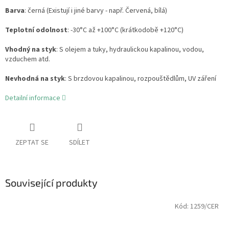
Barva
: černá (Existují i jiné barvy - např. Červená, bílá)
Teplotní odolnost
: -30°C až +100°C (krátkodobě +120°C)
Vhodný na styk
: S olejem a tuky, hydraulickou kapalinou, vodou,
vzduchem atd.
Nevhodná na styk
: S brzdovou kapalinou, rozpouštědlům, UV záření
Detailní informace
ZEPTAT SE
SDÍLET
Související produkty
Kód:
1259/CER