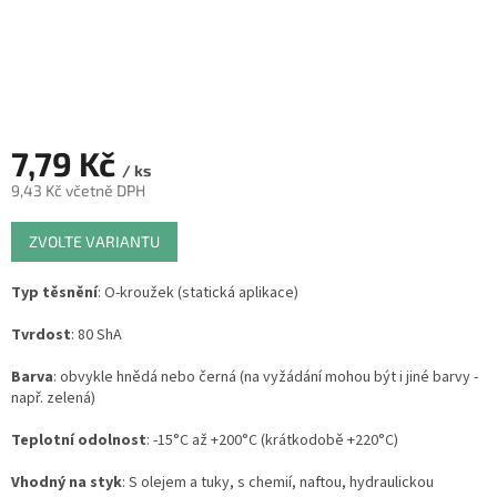
7,79 Kč
/ ks
9,43 Kč včetně DPH
Měrná
ZVOLTE VARIANTU
cena:
Typ těsnění
: O-kroužek (statická aplikace)
Tvrdost
: 80 ShA
Barva
: obvykle hnědá nebo černá (na vyžádání mohou být i jiné barvy -
např. zelená)
Teplotní odolnost
: -15°C až +200°C (krátkodobě +220°C)
Vhodný na styk
: S olejem a tuky, s chemií, naftou, hydraulickou