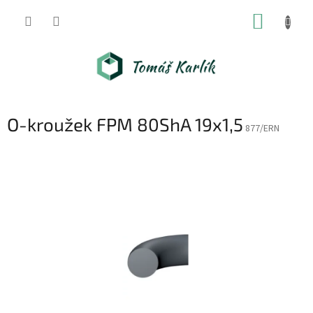
Přejít
NÁKUP
na
obsah
KOŠÍK
O-kroužek FPM 80ShA 19x1,5
877/ERN