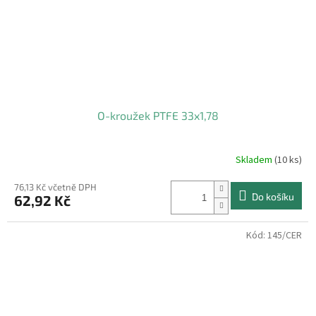
O-kroužek PTFE 33x1,78
Skladem
(10 ks)
76,13 Kč včetně DPH
Do košíku
62,92 Kč
Kód:
145/CER