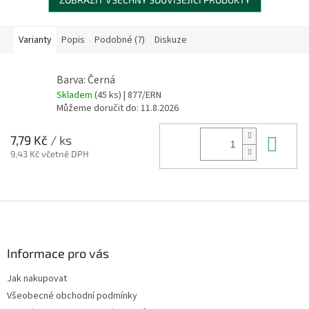
Varianty
Popis
Podobné (7)
Diskuze
Barva: Černá
Skladem
(45 ks)
| 877/ERN
Můžeme doručit do:
11.8.2026
Do 
7,79 Kč
/ ks
9,43 Kč včetně DPH
Z
á
p
a
Informace pro vás
t
Jak nakupovat
í
Všeobecné obchodní podmínky