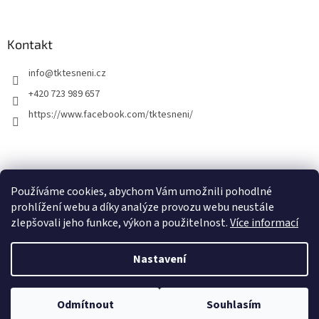
Kontakt
info
@
tktesneni.cz
+420 723 989 657
https://www.facebook.com/tktesneni/
Používáme cookies, abychom Vám umožnili pohodlné
prohlížení webu a díky analýze provozu webu neustále
zlepšovali jeho funkce, výkon a použitelnost.
Více informací
Vytvořil Shoptet
Nastavení
Nenašli jste co jste hledali? E-shop je stále v úpravách a proto se může
stát, že nenajdete co jste hledali. Napište nám na info@tktesneni.cz.
Copyright 2026
Tomáš Karlík - prodej a výroba těsnění
. Všechna
Pomůžeme Vám a nabídneme cenu a termín i na položky, které jste na
Odmítnout
Souhlasím
práva vyhrazena.
e-shopu zatím nenašli.