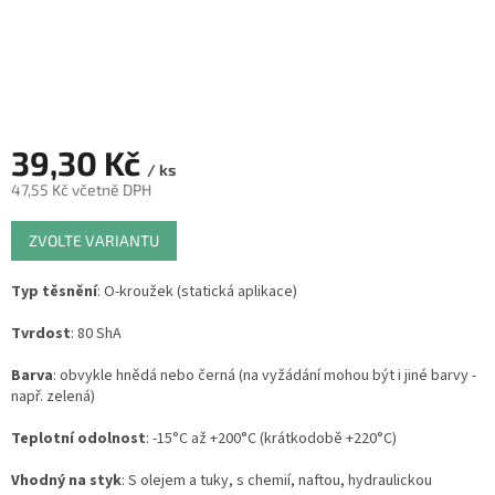
39,30 Kč
/ ks
47,55 Kč včetně DPH
Měrná
ZVOLTE VARIANTU
cena:
Typ těsnění
: O-kroužek (statická aplikace)
Tvrdost
: 80 ShA
Barva
: obvykle hnědá nebo černá (na vyžádání mohou být i jiné barvy -
např. zelená)
Teplotní odolnost
: -15°C až +200°C (krátkodobě +220°C)
Vhodný na styk
: S olejem a tuky, s chemií, naftou, hydraulickou