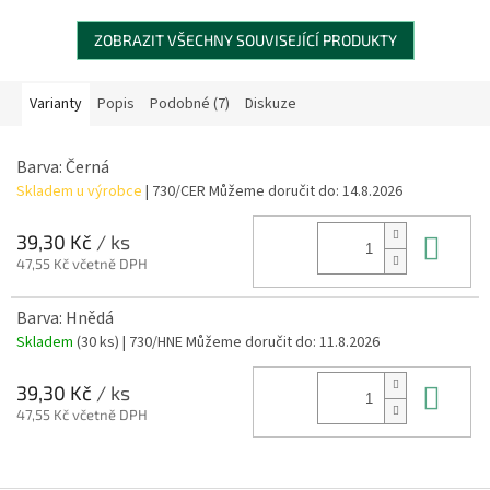
ZOBRAZIT VŠECHNY SOUVISEJÍCÍ PRODUKTY
Varianty
Popis
Podobné (7)
Diskuze
Barva: Černá
Skladem u výrobce
| 730/CER
Můžeme doručit do:
14.8.2026
Do 
39,30 Kč
/ ks
47,55 Kč včetně DPH
Barva: Hnědá
Skladem
(30 ks)
| 730/HNE
Můžeme doručit do:
11.8.2026
Do 
39,30 Kč
/ ks
47,55 Kč včetně DPH