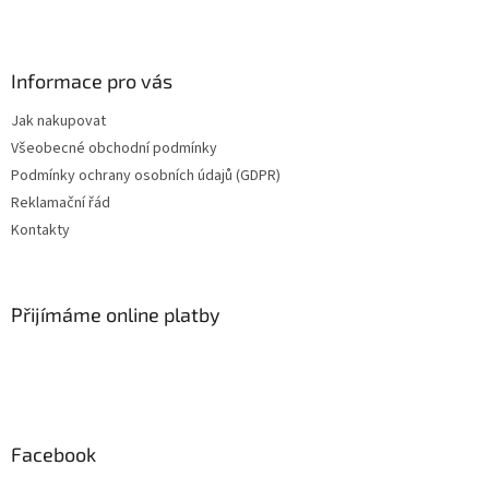
Z
á
p
a
Informace pro vás
t
Jak nakupovat
í
Všeobecné obchodní podmínky
Podmínky ochrany osobních údajů (GDPR)
Reklamační řád
Kontakty
Přijímáme online platby
Facebook