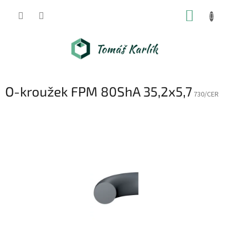
Přejít
NÁKUP
na
obsah
KOŠÍK
O-kroužek FPM 80ShA 35,2x5,7
730/CER