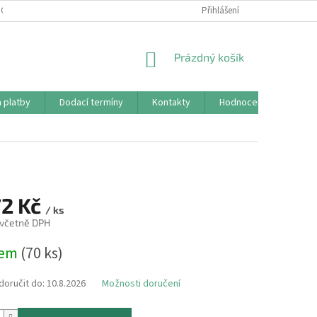
CHRANY OSOBNÍCH ÚDAJŮ (GDPR)
REKLAMAČNÍ ŘÁD
Přihlášení
KONTAKTY
NÁKUPNÍ
Prázdný košík
KOŠÍK
 platby
Dodací termíny
Kontakty
Hodnocení obchodu
72 Kč
/ ks
 včetně DPH
dem
(70 ks)
oručit do:
10.8.2026
Možnosti doručení