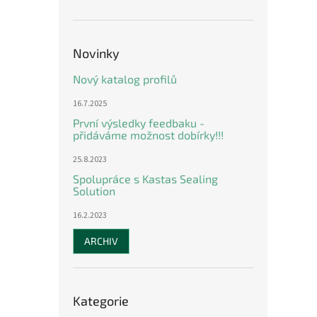
n
e
l
Novinky
Nový katalog profilů
16.7.2025
První výsledky feedbaku -
přidáváme možnost dobírky!!!
25.8.2023
Spolupráce s Kastas Sealing
Solution
16.2.2023
ARCHIV
Přeskočit
Kategorie
kategorie