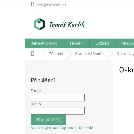
Přejít
info@tktesneni.cz
na
obsah
Jak nakupovat
Těsnění
Ložiska
Nesouv
Domů
Těsnění
Statické těsnění
O-kroužk
P
O-k
o
s
Přihlášení
t
r
E-mail
a
n
Heslo
n
í
PŘIHLÁSIT SE
p
Nová registrace
Zapomenuté heslo
a