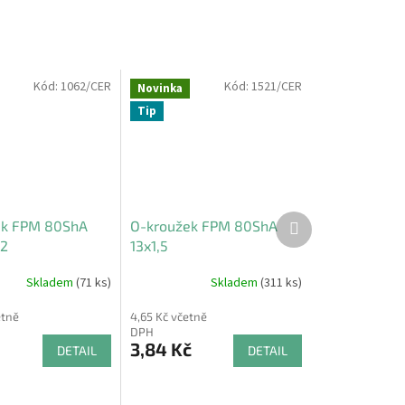
Kód:
1062/CER
Kód:
1521/CER
Novinka
Tip
Další
ek FPM 80ShA
O-kroužek FPM 80ShA
produkt
62
13x1,5
Skladem
(71 ks)
Skladem
(311 ks)
etně
4,65 Kč včetně
DPH
3,84 Kč
DETAIL
DETAIL