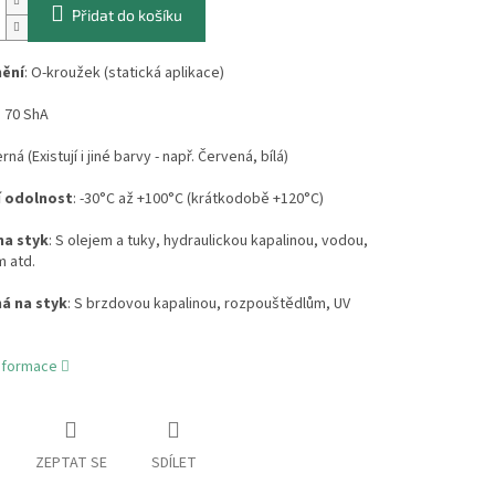
Přidat do košíku
nění
: O-kroužek (statická aplikace)
: 70 ShA
erná (Existují i jiné barvy - např. Červená, bílá)
í odolnost
: -30°C až +100°C (krátkodobě +120°C)
na styk
: S olejem a tuky, hydraulickou kapalinou, vodou,
 atd.
á na styk
: S brzdovou kapalinou, rozpouštědlům, UV
informace
ZEPTAT SE
SDÍLET