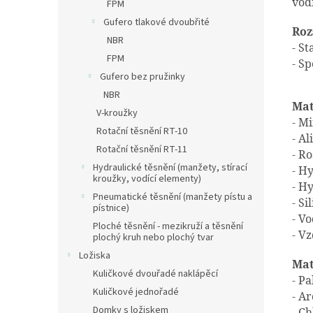
vod
FPM
Gufero tlakové dvoubřité
Roz
NBR
- S
FPM
- Sp
Gufero bez pružinky
NBR
Mat
V-kroužky
- M
Rotační těsnění RT-10
- A
Rotační těsnění RT-11
- R
Hydraulické těsnění (manžety, stírací
- H
kroužky, vodící elementy)
- H
Pneumatické těsnění (manžety pístu a
- S
pístnice)
- V
Ploché těsnění - mezikruží a těsnění
- V
plochý kruh nebo plochý tvar
Ložiska
Mat
Kuličkové dvouřadé naklápěcí
- P
Kuličkové jednořadé
- A
Domky s ložiskem
- C