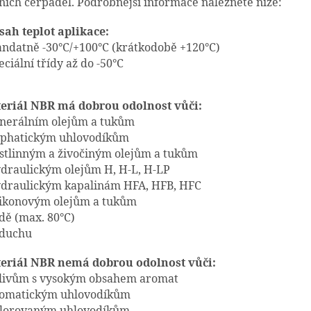
ních čerpadel. Podrobnější informace naleznete níže:
sah teplot aplikace:
tandatně -30°C/+100°C (krátkodobě +120°C)
eciální třídy až do -50°C
eriál NBR má dobrou odolnost vůči:
inerálním olejům a tukům
liphatickým uhlovodíkům
ostlinným a živočiným olejům a tukům
ydraulickým olejům H, H-L, H-LP
ydraulickým kapalinám HFA, HFB, HFC
ilikonovým olejům a tukům
odě (max. 80°C)
zduchu
eriál NBR nemá dobrou odolnost vůči:
alivům s vysokým obsahem aromat
romatickým uhlovodíkům
hlorovaným uhlovodíkům