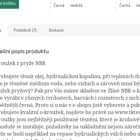
o košíku
Černá
Hnědá
Černá
H
s
Podobné (7)
Diskuze
ailní popis produktu
roužek z pryže NBR
řebujete těsnit olej, hydraulickou kapalinu, při teplotách d
o je těsněné médium voda, nebo vzduch a zároveň musí být
užek pryžový? Pak pro Vás máme skladem ve Zlíně NBR o-k
se vyrábí v různých tvrdostech, barvách i rozměrech z nich
běžnější černá. Proto si u nás v e-shopu jistě vyberete a po
řebujete kvalitní o-kroužek, najdete ho právě na www.tktes
roužky jsou nejběžněji používané těsnění, které je kruhové
noduše se instaluje, požadavky na uskladnění nejsou nároč
ěle se hodí například na repase hydrualických válců nebo 