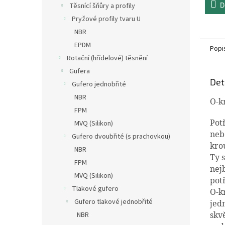
D
Těsnící šňůry a profily
Pryžové profily tvaru U
NBR
EPDM
Popi
Rotační (hřídelové) těsnění
Gufera
Det
Gufero jednobřité
NBR
O-k
FPM
Pot
MVQ (Silikon)
neb
Gufero dvoubřité (s prachovkou)
kro
NBR
Ty 
FPM
nej
MVQ (Silikon)
pot
Tlakové gufero
O-k
Gufero tlakové jednobřité
jed
skv
NBR