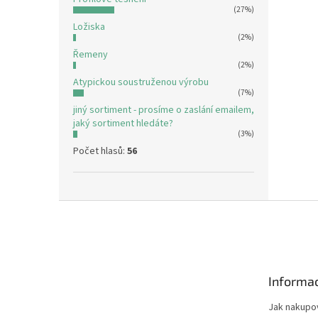
(27%)
Ložiska
(2%)
Řemeny
(2%)
Atypickou soustruženou výrobu
(7%)
jiný sortiment - prosíme o zaslání emailem,
jaký sortiment hledáte?
(3%)
Počet hlasů:
56
Z
á
p
a
t
Informac
í
Jak nakupo