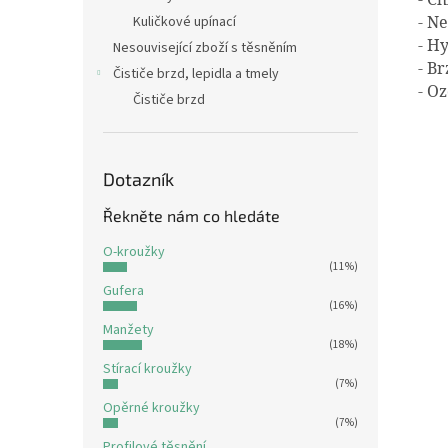
- N
Kuličkové upínací
- H
Nesouvisející zboží s těsněním
- B
Čističe brzd, lepidla a tmely
- O
Čističe brzd
Dotazník
Řekněte nám co hledáte
O-kroužky
(11%)
Gufera
(16%)
Manžety
(18%)
Stírací kroužky
(7%)
Opěrné kroužky
(7%)
Profilové těsnění