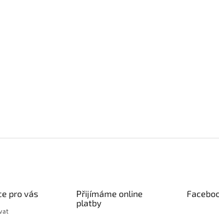
e pro vás
Přijímáme online
Facebo
platby
vat