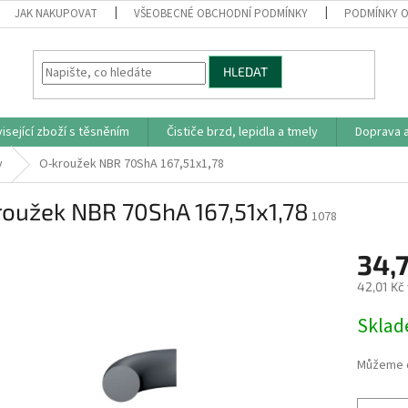
JAK NAKUPOVAT
VŠEOBECNÉ OBCHODNÍ PODMÍNKY
PODMÍNKY O
HLEDAT
isející zboží s těsněním
Čističe brzd, lepidla a tmely
Doprava a
y
O-kroužek NBR 70ShA 167,51x1,78
roužek NBR 70ShA 167,51x1,78
1078
34,
42,01 Kč
Měrná
Skla
cena:
Můžeme d