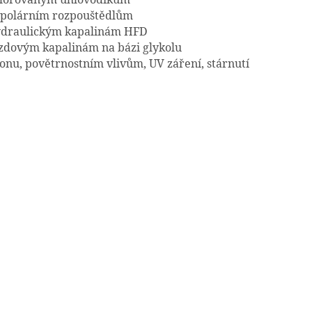
epolárním rozpouštědlům
ydraulickým kapalinám HFD
rzdovým kapalinám na bázi glykolu
zonu, povětrnostním vlivům, UV záření, stárnutí