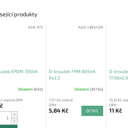
sející produkty
Kód:
972
Kód:
1483/CER
oužek EPDM 70ShA
O-kroužek FPM 80ShA
O-krouž
8x2,5
17,86x2,
Skladem
(8 ks)
Skladem
(257 ks)
Kč včetně DPH
7,07 Kč včetně
13,31 Kč vč
č
DPH
DPH
5,84 Kč
11 Kč
DETAIL