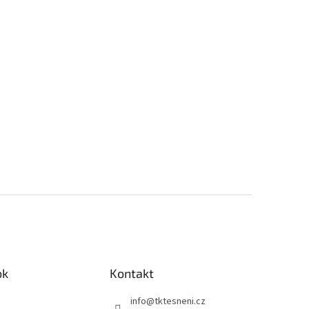
ok
Kontakt
info
@
tktesneni.cz