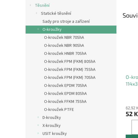
Těsnění
Statické těsnění
Souvi
Sady pro stroje a zařízení
O-kroužky
O-kroužek NBR 70ShA
O-kroužek NBR 90ShA
O-kroužek HNBR 70ShA
O-kroužek FPM (FKM) 80ShA
O-kroužek FPM (FKM) 75ShA
O-kr
O-kroužek FPM (FKM) 70ShA
114x3
O-kroužek EPDM 70ShA
O-kroužek EPDM 80ShA
O-kroužek FFKM 75ShA
62,92 
O-kroužek PTFE
52 K
D-kroužky
X-kroužky
USIT kroužky