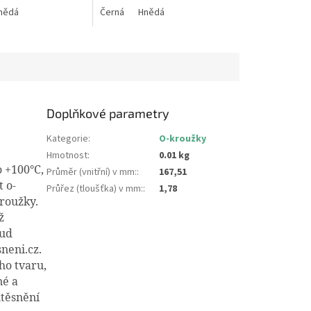
nědá
Černá
Hnědá
Doplňkové parametry
Kategorie
:
O-kroužky
Hmotnost
:
0.01 kg
o +100°C,
Průměr (vnitřní) v mm:
:
167,51
 o-
Průřez (tloušťka) v mm:
:
1,78
roužky.
ž
kud
neni.cz.
ho tvaru,
né a
utěsnění