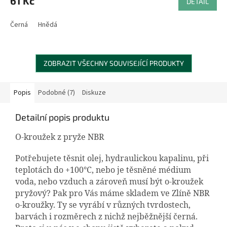
61 Kč
DETAIL
Černá
Hnědá
ZOBRAZIT VŠECHNY SOUVISEJÍCÍ PRODUKTY
Popis
Podobné (7)
Diskuze
Detailní popis produktu
O-kroužek z pryže NBR
Potřebujete těsnit olej, hydraulickou kapalinu, při
teplotách do +100°C, nebo je těsněné médium
voda, nebo vzduch a zároveň musí být o-kroužek
pryžový? Pak pro Vás máme skladem ve Zlíně NBR
o-kroužky. Ty se vyrábí v různých tvrdostech,
barvách i rozměrech z nichž nejběžnější černá.