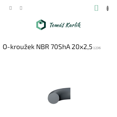
Přejít
NÁKUP
na
obsah
KOŠÍK
O-kroužek NBR 70ShA 20x2,5
1236