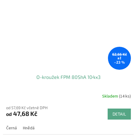
62,66 Kč
až
–23 %
O-kroužek FPM 80ShA 104x3
Skladem
(14 ks)
od 57,69 Kč včetně DPH
47,68 Kč
od
DETAIL
Černá
Hnědá