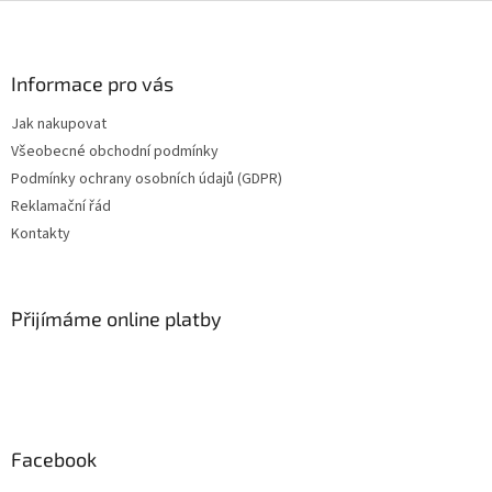
Z
á
p
a
Informace pro vás
t
Jak nakupovat
í
Všeobecné obchodní podmínky
Podmínky ochrany osobních údajů (GDPR)
Reklamační řád
Kontakty
Přijímáme online platby
Facebook