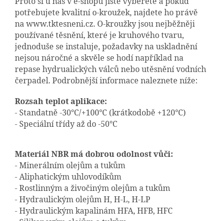
Proto si u nás v e-shopu jistě vyberete a pokud
potřebujete kvalitní o-kroužek, najdete ho právě
na www.tktesneni.cz. O-kroužky jsou nejběžněji
používané těsnění, které je kruhového tvaru,
jednoduše se instaluje, požadavky na uskladnění
nejsou náročné a skvěle se hodí například na
repase hydrualických válců nebo utěsnění vodních
čerpadel. Podrobnější informace naleznete níže:
Rozsah teplot aplikace:
- Standatně -30°C/+100°C (krátkodobě +120°C)
- Speciální třídy až do -50°C
Materiál NBR má dobrou odolnost vůči:
- Minerálním olejům a tukům
- Aliphatickým uhlovodíkům
- Rostlinným a živočiným olejům a tukům
- Hydraulickým olejům H, H-L, H-LP
- Hydraulickým kapalinám HFA, HFB, HFC