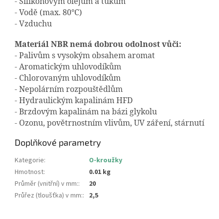
- Silikonovým olejům a tukům
- Vodě (max. 80°C)
- Vzduchu
Materiál NBR nemá dobrou odolnost vůči:
- Palivům s vysokým obsahem aromat
- Aromatickým uhlovodíkům
- Chlorovaným uhlovodíkům
- Nepolárním rozpouštědlům
- Hydraulickým kapalinám HFD
- Brzdovým kapalinám na bázi glykolu
- Ozonu, povětrnostním vlivům, UV záření, stárnutí
Doplňkové parametry
Kategorie
:
O-kroužky
Hmotnost
:
0.01 kg
Průměr (vnitřní) v mm:
:
20
Průřez (tloušťka) v mm:
:
2,5