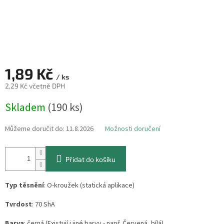
1,89 Kč
/ ks
2,29 Kč včetně DPH
Měrná
Skladem
(190 ks)
cena:
Můžeme doručit do:
11.8.2026
Možnosti doručení
Přidat do košíku
Typ těsnění
: O-kroužek (statická aplikace)
Tvrdost
: 70 ShA
Barva
: černá (Existují i jiné barvy - např. Červená, bílá)