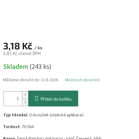
3,18 Kč
/ ks
3,85 Kč včetně DPH
Měrná
Skladem
(243 ks)
cena:
Můžeme doručit do:
11.8.2026
Možnosti doručení
Přidat do košíku
Typ těsnění
: O-kroužek (statická aplikace)
Tvrdost
: 70 ShA
Barva
: černá (Existují i jiné barvy - např. Červená, bílá)