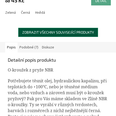
45 Kč
od
DETAIL
Zelená
Černá
Hnědá
ZOBRAZIT VŠECHNY SOUVISEJÍCÍ PRODUKTY
Popis
Podobné (7)
Diskuze
Detailní popis produktu
O-kroužek z pryže NBR
Potřebujete těsnit olej, hydraulickou kapalinu, při
teplotách do +100°C, nebo je těsněné médium
voda, nebo vzduch a zároveň musí být o-kroužek
pryžový? Pak pro Vás máme skladem ve Zlíně NBR
o-kroužky. Ty se vyrábí v různých tvrdostech,
barvách i rozměrech z nichž nejběžnější černá.