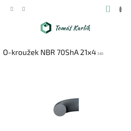
Přejít
NÁKUP
na
obsah
KOŠÍK
O-kroužek NBR 70ShA 21x4
340