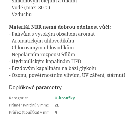
- Silikonovým olejům a tukům
- Vodě (max. 80°C)
- Vzduchu
Materiál NBR nemá dobrou odolnost vůči:
- Palivům s vysokým obsahem aromat
- Aromatickým uhlovodíkům
- Chlorovaným uhlovodíkům
- Nepolárním rozpouštědlům
- Hydraulickým kapalinám HFD
- Brzdovým kapalinám na bázi glykolu
- Ozonu, povětrnostním vlivům, UV záření, stárnutí
Doplňkové parametry
Kategorie
:
O-kroužky
Průměr (vnitřní) v mm:
:
21
Průřez (tloušťka) v mm:
:
4
Z