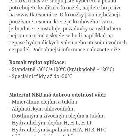
Proto si u nás v e-shopu jistě vyberete a pokud
potřebujete kvalitní o-kroužek, najdete ho právě
na www.tktesneni.cz. O-kroužky jsou nejběžněji
používané těsnění, které je kruhového tvaru,
jednoduše se instaluje, požadavky na uskladnění
nejsou náročné a skvěle se hodí například na
repase hydrualických válců nebo utěsnění vodních
čerpadel. Podrobnější informace naleznete níže:
Rozsah teplot aplikace:
- Standatně -30°C/+100°C (krátkodobě +120°C)
- Speciální třídy až do -50°C
Materiál NBR má dobrou odolnost vůči:
- Minerálním olejům a tukům
- Aliphatickým uhlovodíkům
- Rostlinným a živočiným olejům a tukům
- Hydraulickým olejům H, H-L, H-LP
- Hydraulickým kapalinám HFA, HFB, HFC