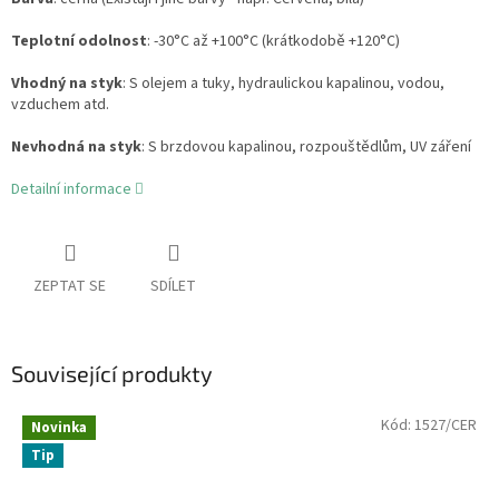
Teplotní odolnost
: -30°C až +100°C (krátkodobě +120°C)
Vhodný na styk
: S olejem a tuky, hydraulickou kapalinou, vodou,
vzduchem atd.
Nevhodná na styk
: S brzdovou kapalinou, rozpouštědlům, UV záření
Detailní informace
ZEPTAT SE
SDÍLET
Související produkty
Kód:
1527/CER
Novinka
Tip