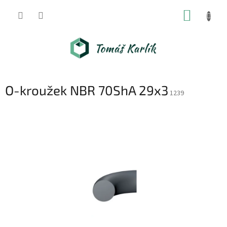
Přejít
NÁKUP
na
obsah
KOŠÍK
O-kroužek NBR 70ShA 29x3
1239