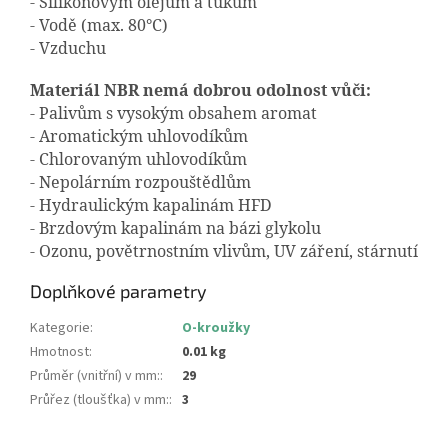
- Silikonovým olejům a tukům
- Vodě (max. 80°C)
- Vzduchu
Materiál NBR nemá dobrou odolnost vůči:
- Palivům s vysokým obsahem aromat
- Aromatickým uhlovodíkům
- Chlorovaným uhlovodíkům
- Nepolárním rozpouštědlům
- Hydraulickým kapalinám HFD
- Brzdovým kapalinám na bázi glykolu
- Ozonu, povětrnostním vlivům, UV záření, stárnutí
Doplňkové parametry
Kategorie
:
O-kroužky
Hmotnost
:
0.01 kg
Průměr (vnitřní) v mm:
:
29
Průřez (tloušťka) v mm:
:
3