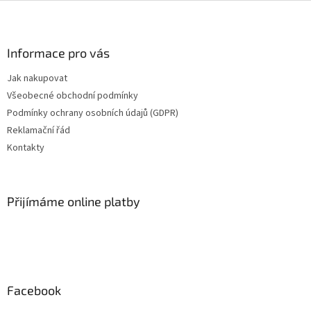
Z
á
p
a
Informace pro vás
t
Jak nakupovat
í
Všeobecné obchodní podmínky
Podmínky ochrany osobních údajů (GDPR)
Reklamační řád
Kontakty
Přijímáme online platby
Facebook