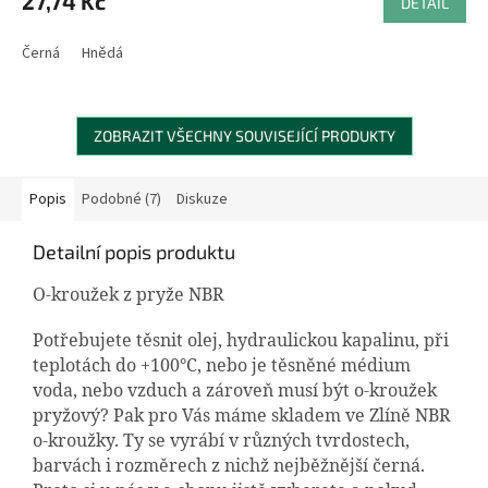
27,74 Kč
DETAIL
Černá
Hnědá
ZOBRAZIT VŠECHNY SOUVISEJÍCÍ PRODUKTY
Popis
Podobné (7)
Diskuze
Detailní popis produktu
O-kroužek z pryže NBR
Potřebujete těsnit olej, hydraulickou kapalinu, při
teplotách do +100°C, nebo je těsněné médium
voda, nebo vzduch a zároveň musí být o-kroužek
pryžový? Pak pro Vás máme skladem ve Zlíně NBR
o-kroužky. Ty se vyrábí v různých tvrdostech,
barvách i rozměrech z nichž nejběžnější černá.