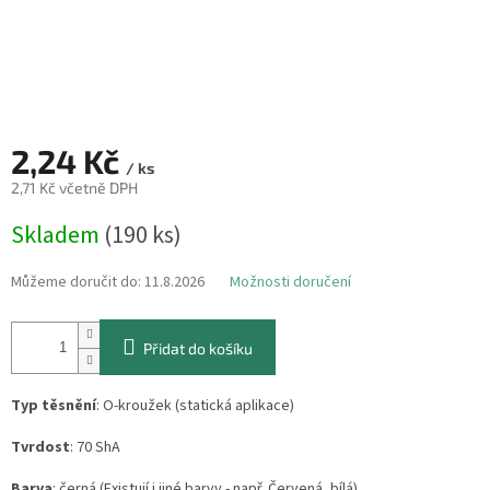
2,24 Kč
/ ks
2,71 Kč včetně DPH
Měrná
Skladem
(190 ks)
cena:
Můžeme doručit do:
11.8.2026
Možnosti doručení
Přidat do košíku
Typ těsnění
: O-kroužek (statická aplikace)
Tvrdost
: 70 ShA
Barva
: černá (Existují i jiné barvy - např. Červená, bílá)