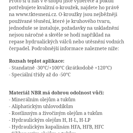
Proto si u nás v e-shopu jistě vyberete a pokud
potřebujete kvalitní o-kroužek, najdete ho právě
na www.tktesneni.cz. O-kroužky jsou nejběžněji
používané těsnění, které je kruhového tvaru,
jednoduše se instaluje, požadavky na uskladnění
nejsou náročné a skvěle se hodí například na
repase hydrualických válců nebo utěsnění vodních
čerpadel. Podrobnější informace naleznete níže:
Rozsah teplot aplikace:
- Standatně -30°C/+100°C (krátkodobě +120°C)
- Speciální třídy až do -50°C
Materiál NBR má dobrou odolnost vůči:
- Minerálním olejům a tukům
- Aliphatickým uhlovodíkům
- Rostlinným a živočiným olejům a tukům
- Hydraulickým olejům H, H-L, H-LP
- Hydraulickým kapalinám HFA, HFB, HFC