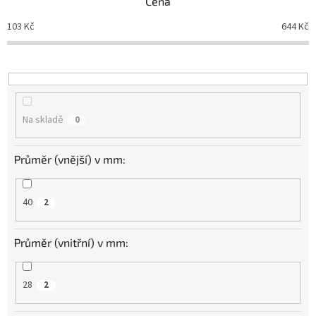
Cena
í
p
103
Kč
644
Kč
r
o
d
u
k
t
Na skladě
0
ů
Průměr (vnější) v mm:
40
2
Průměr (vnitřní) v mm:
28
2