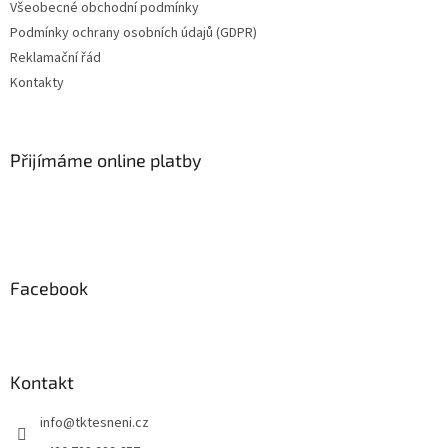
Všeobecné obchodní podmínky
r
v
Podmínky ochrany osobních údajů (GDPR)
k
Reklamační řád
y
Kontakty
v
ý
p
i
Přijímáme online platby
s
u
Facebook
Kontakt
info
@
tktesneni.cz