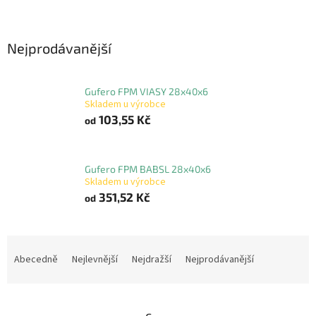
Nejprodávanější
Gufero FPM VIASY 28x40x6
Skladem u výrobce
103,55 Kč
od
Gufero FPM BABSL 28x40x6
Skladem u výrobce
351,52 Kč
od
Ř
a
Abecedně
Nejlevnější
Nejdražší
Nejprodávanější
z
e
n