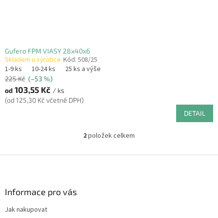
Gufero FPM VIASY 28x40x6
Skladem u výrobce
Kód:
508/25
1-9 ks
10-24 ks
25 ks a výše
225 Kč
(–53 %)
103,55 Kč
od
/ ks
(od 125,30 Kč včetně DPH)
DETAIL
2
položek celkem
O
v
l
Z
á
á
d
p
a
a
Informace pro vás
c
t
í
Jak nakupovat
í
p