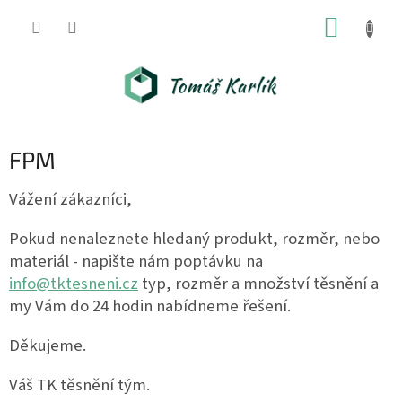
Přejít
NÁKUP
na
obsah
KOŠÍK
FPM
Vážení zákazníci,
Pokud nenaleznete hledaný produkt, rozměr, nebo
materiál - napište nám poptávku na
info@tktesneni.cz
typ, rozměr a množství těsnění a
my Vám do 24 hodin nabídneme řešení.
Děkujeme.
Váš TK těsnění tým.