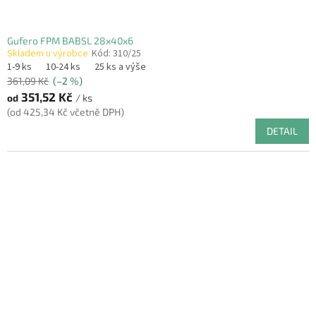
Gufero FPM BABSL 28x40x6
Skladem u výrobce
Kód:
310/25
1-9 ks
10-24 ks
25 ks a výše
361,09 Kč
(–2 %)
351,52 Kč
od
/ ks
(od 425,34 Kč včetně DPH)
DETAIL