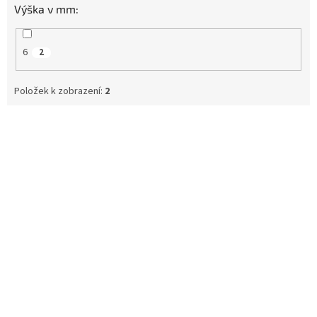
Výška v mm:
6
2
Položek k zobrazení:
2
V
ý
p
i
s
p
r
o
d
u
k
t
ů