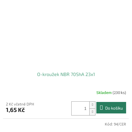
O-kroužek NBR 70ShA 23x1
Skladem
(230 ks)
2 Kč včetně DPH
Do košíku
1,65 Kč
Kód:
94/CER