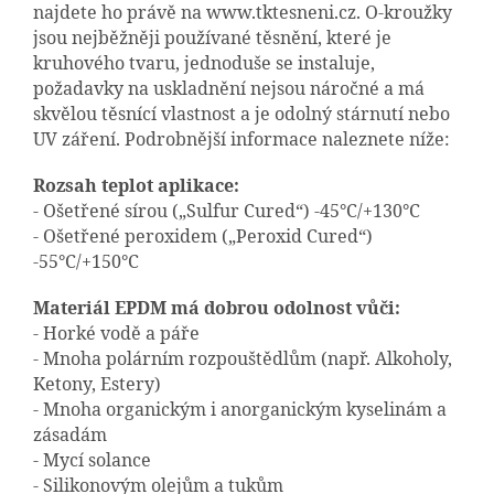
najdete ho právě na www.tktesneni.cz. O-kroužky
jsou nejběžněji používané těsnění, které je
kruhového tvaru, jednoduše se instaluje,
požadavky na uskladnění nejsou náročné a má
skvělou těsnící vlastnost a je odolný stárnutí nebo
UV záření. Podrobnější informace naleznete níže:
Rozsah teplot aplikace:
- Ošetřené sírou („Sulfur Cured“) -45°C/+130°C
- Ošetřené peroxidem („Peroxid Cured“)
-55°C/+150°C
Materiál EPDM má dobrou odolnost vůči:
- Horké vodě a páře
- Mnoha polárním rozpouštědlům (např. Alkoholy,
Ketony, Estery)
- Mnoha organickým i anorganickým kyselinám a
zásadám
- Mycí solance
- Silikonovým olejům a tukům