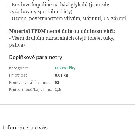
- Brzdové kapalině na bázi glykolů (jsou zde
vyžadovány speciální třídy)
- Ozonu, povětrnostním vlivům, stárnutí, UV záření
Materiál EPDM nemá dobrou odolnost vůči:
- Všem druhům minerálních olejů (oleje, tuky,
paliva)
Doplňkové parametry
Kategorie
:
O-kroužky
Hmotnost
:
0.01 kg
Průměr (vnitřní) v mm:
:
52
Průřez (tloušťka) v mm:
:
1,5
Z
á
p
a
Informace pro vás
t