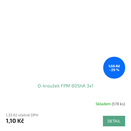
1,55 Kč
–29 %
O-kroužek FPM 80ShA 3x1
Skladem
(578 ks)
1,33 Kč včetně DPH
1,10 Kč
DETAIL