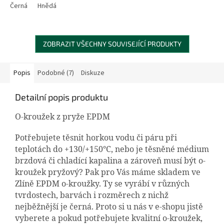
Černá
Hnědá
ZOBRAZIT VŠECHNY SOUVISEJÍCÍ PRODUKTY
Popis
Podobné (7)
Diskuze
Detailní popis produktu
O-kroužek z pryže EPDM
Potřebujete těsnit horkou vodu či páru při
teplotách do +130/+150°C, nebo je těsněné médium
brzdová či chladící kapalina a zároveň musí být o-
kroužek pryžový? Pak pro Vás máme skladem ve
Zlíně EPDM o-kroužky. Ty se vyrábí v různých
tvrdostech, barvách i rozměrech z nichž
nejběžnější je černá. Proto si u nás v e-shopu jistě
vyberete a pokud potřebujete kvalitní o-kroužek,