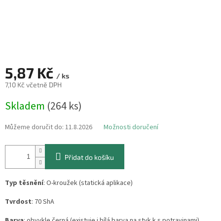
5,87 Kč
/ ks
7,10 Kč včetně DPH
Měrná
Skladem
(264 ks)
cena:
Můžeme doručit do:
11.8.2026
Možnosti doručení
Přidat do košíku
Typ těsnění
: O-kroužek (statická aplikace)
Tvrdost
: 70 ShA
Barva
: obvykle černá (existuje i bílá barva na styk k s potravinami)