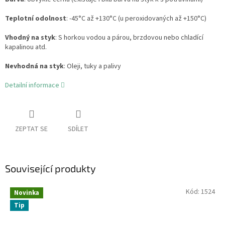
Teplotní odolnost
: -45°C až +130°C (u peroxidovaných až +150°C)
Vhodný na styk
: S horkou vodou a párou, brzdovou nebo chladící
kapalinou atd.
Nevhodná na styk
: Oleji, tuky a palivy
Detailní informace
ZEPTAT SE
SDÍLET
Související produkty
Kód:
1524
Novinka
Tip