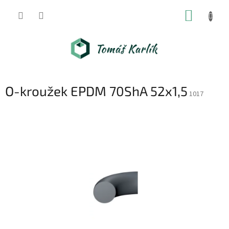
Přejít
NÁKUP
na
obsah
KOŠÍK
O-kroužek EPDM 70ShA 52x1,5
1017